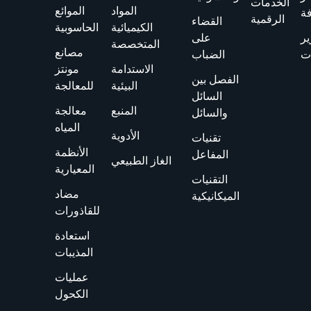
الخدمات
المواد
الموائع
فة
الرقمية
القضاء
الكيميائية
الحاسوبية
ير
على
المتخصصة
مصانع
ت
الضباب
الاستدامة
مونتز
الفصل بين
البيئية
للمعالجة
السائل
المنبع
معالجة
والسائل
المياه
الأدوية
تقنيات
الأنظمة
المفاعل
الغاز الطبيعي
المعيارية
التقنيات
مضاد
الميكانيكية
للقاذورات
استعادة
المذيبات
عمليات
الكحول