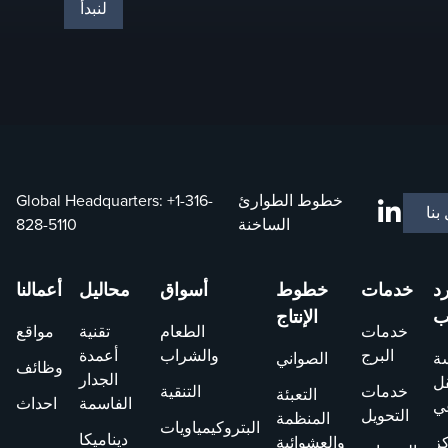
لنبدأ
خطوط الطوارئ
+1-316-
Global Headquarters:
بنا
الساخنة
828-5110
رد
خدمات
خطوط
أسواق
محاليل
أعمالنا
ب
الإنتاج
خدمات
الطعام
تقنية
مواقع
البرج
والشراب
أعمدة
ة
الصواني
وظائف
الجدار
قل
خدمات
التنقية
التعبئة
الفاسمة
احداث
ي
التحويل
المنظمة
البتروكيمياويات
ديناميكا
ز
والعشوائية