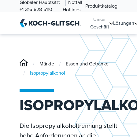
Globaler Hauptsitz:
Notfall-
Produktkatalog
+1-316-828-5110
Hotlines
Unser
Lösungen
Geschäft
/
/
Märkte
Essen und Getränke
/
Isopropylalkohol
ISOPROPYLALK
Die Isopropylalkoholtrennung stellt
hohe Anforderungen an die