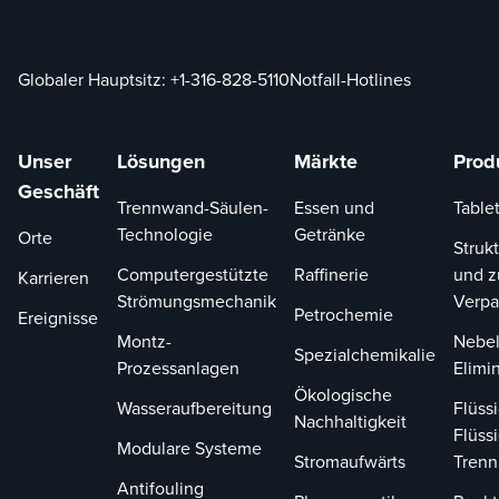
Globaler Hauptsitz:
+1-316-828-5110
Notfall-Hotlines
Unser
Lösungen
Märkte
Prod
Geschäft
Trennwand-Säulen-
Essen und
Tablet
Technologie
Getränke
Orte
Strukt
Computergestützte
Raffinerie
und z
Karrieren
Strömungsmechanik
Verp
Petrochemie
Ereignisse
Montz-
Nebel
Spezialchemikalie
Prozessanlagen
Elimi
Ökologische
Wasseraufbereitung
Flüssi
Nachhaltigkeit
Flüssi
Modulare Systeme
Stromaufwärts
Tren
Antifouling