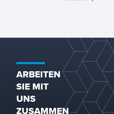
Tray-Technologie und
bietet eine breite
Palette von Designs
für aktive Paneele,
Fallrohrkonfigurationen
und Stützstrukturen.
Mit unserer
umfassenden
Branchenerfahrung
bieten wir das richtige
Tablett für Ihre
Anwendung und
passen
Konfigurationen an, um
ARBEITEN
die Leistung in Ihrer
spezifischen
SIE MIT
Trennkolonne zu
optimieren.
UNS
ZUSAMMEN