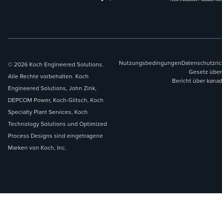
Nutzungsbedingungen
Datenschutzric
© 2026 Koch Engineered Solutions.
Gesetz über
Alle Rechte vorbehalten. Koch
Bericht über kana
Engineered Solutions, John Zink,
DEPCOM Power, Koch-Glitsch, Koch
Specialty Plant Services, Koch
Technology Solutions und Optimized
Process Designs sind eingetragene
Marken von Koch, Inc.