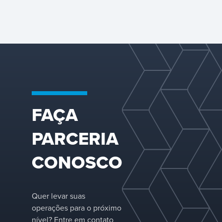
uma ampla
gama de
designs para
painéis ativos,
configurações
de
downcomer e
estruturas de
suporte. Com
profunda
experiência
FAÇA
no setor,
fornecemos a
PARCERIA
bandeja certa
para sua
aplicação e
CONOSCO
adaptamos as
configurações
para otimizar
o
Quer levar suas
desempenho
operações para o próximo
em sua
nível? Entre em contato
coluna de