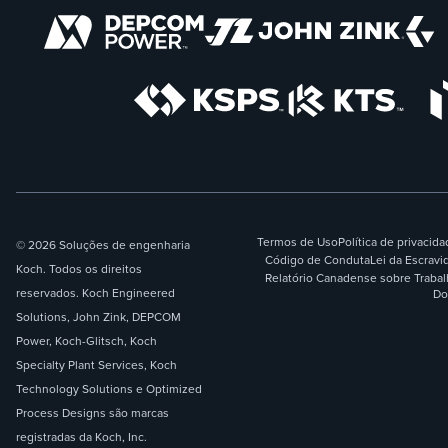
Termos de Uso
Política de privacid
© 2026 Soluções de engenharia
Código de Conduta
Lei da Escrav
Koch. Todos os direitos
Relatório Canadense sobre Traba
reservados. Koch Engineered
Do
Solutions, John Zink, DEPCOM
Power, Koch-Glitsch, Koch
Specialty Plant Services, Koch
Technology Solutions e Optimized
Process Designs são marcas
registradas da Koch, Inc.