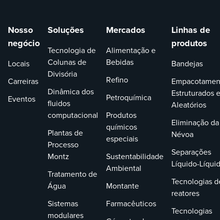
Nosso
Soluções
Mercados
Linhas de
negócio
produtos
Tecnologia de
Alimentação e
Colunas de
Bebidas
Locais
Bandejas
Divisória
Refino
Carreiras
Empacotamen
Dinâmica dos
Estruturados 
Petroquímica
Eventos
fluidos
Aleatórios
computacional
Produtos
Eliminação da
químicos
Plantas de
Névoa
especiais
Processo
Separações
Montz
Sustentabilidade
Líquido-Líqui
Ambiental
Tratamento de
Tecnologias d
Água
Montante
reatores
Sistemas
Farmacêuticos
Tecnologias
modulares