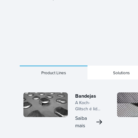
Product Lines
Solutions
Bandejas
A Koch-
Glitsch é líder
global em
Saiba
tecnologia de
mais
bandejas,
oferecendo