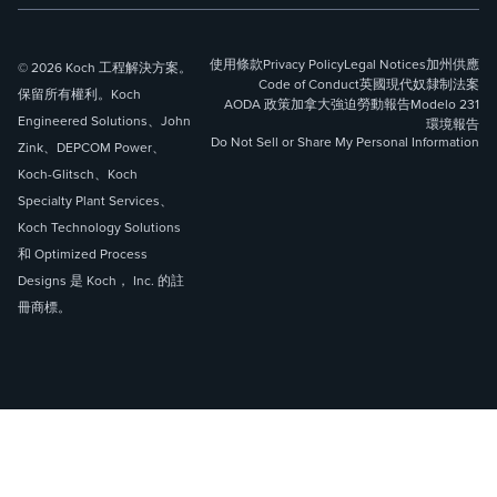
使用條款
Privacy Policy
Legal Notices
加州供應
© 2026 Koch 工程解決方案。
Code of Conduct
英國現代奴隸制法案
保留所有權利。Koch
AODA 政策
加拿大強迫勞動報告
Modelo 231
Engineered Solutions、John
環境報告
Do Not Sell or Share My Personal Information
Zink、DEPCOM Power、
Koch-Glitsch、Koch
Specialty Plant Services、
Koch Technology Solutions
和 Optimized Process
Designs 是 Koch， Inc. 的註
冊商標。