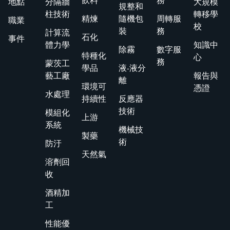
飲料
務
地點
分隔牆
大規模
規整和
柱技術
轉移學
精煉
隨機包
周轉服
職業
校
裝
務
計算流
石化
事件
體力學
知識中
除霧
數字服
特種化
心
務
蒙茨工
學品
液-液分
藝工廠
報告與
離
環境可
憑證
水處理
持續性
反應器
技術
模組化
上游
系統
機械技
製藥
術
防汙
天然氣
溶劑回
收
酒精加
工
性能優