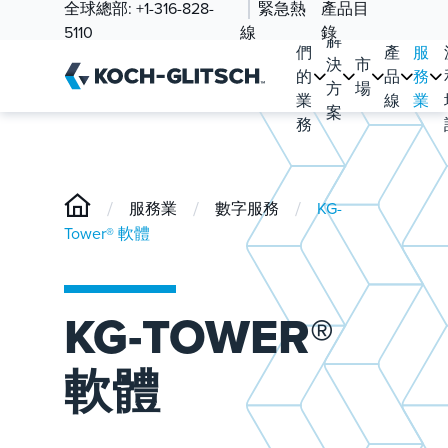
全球總部:
+1-316-828-
緊急熱
產品目
我
5110
線
錄
解
們
產
服
決
市
的
品
務
方
場
業
線
業
案
務
/
/
/
服務業
數字服務
KG-
Tower® 軟體
KG-TOWER®
軟體