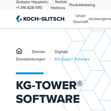
Globaler Hauptsitz:
Notfall-
Produktkatalog
+1-316-828-5110
Hotlines
Unser
Lösungen
Geschäft
/
/
Dienste
Digitale
/
Dienstleistungen
KG-Tower® Software
KG-TOWER®
SOFTWARE