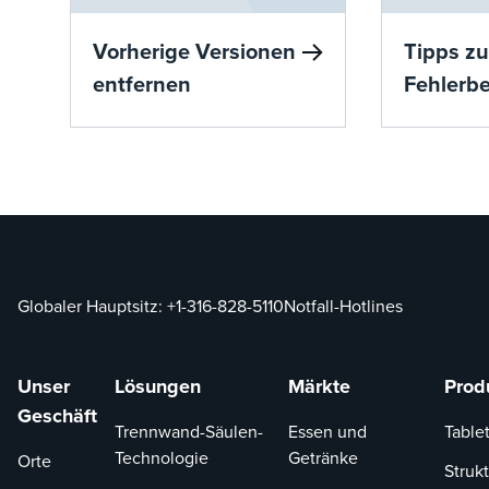
Vorherige Versionen
Tipps zu
entfernen
Fehlerb
Globaler Hauptsitz:
+1-316-828-5110
Notfall-Hotlines
Unser
Lösungen
Märkte
Prod
Geschäft
Trennwand-Säulen-
Essen und
Tablet
Technologie
Getränke
Orte
Strukt