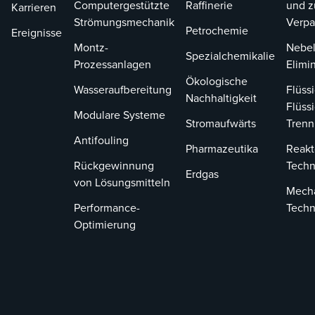
Computergestützte
Raffinerie
und z
Karrieren
Strömungsmechanik
Verp
Petrochemie
Ereignisse
Montz-
Nebel
Spezialchemikalie
Prozessanlagen
Elimi
Ökologische
Wasseraufbereitung
Flüssi
Nachhaltigkeit
Flüssi
Modulare Systeme
Stromaufwärts
Tren
Antifouling
Pharmazeutika
Reakt
Rückgewinnung
Techn
Erdgas
von Lösungsmitteln
Mech
Performance-
Techn
Optimierung