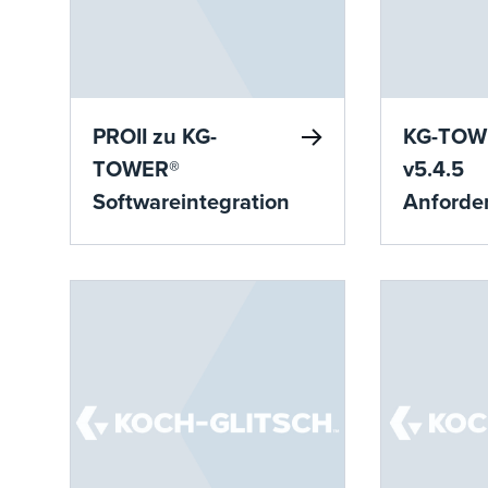
PROII zu KG-
KG-TOWE
TOWER®
v5.4.5
Softwareintegration
Anforde