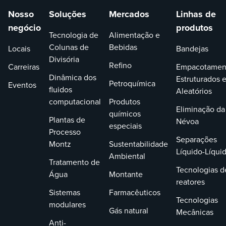
Nosso
Soluções
Mercados
Linhas de
negócio
produtos
Tecnologia de
Alimentação e
Colunas de
Bebidas
Locais
Bandejas
Divisória
Refino
Carreiras
Empacotamen
Dinâmica dos
Estruturados 
Petroquímica
Eventos
fluidos
Aleatórios
computacional
Produtos
Eliminação da
químicos
Plantas de
Névoa
especiais
Processo
Separações
Montz
Sustentabilidade
Líquido-Líqui
Ambiental
Tratamento de
Tecnologias d
Água
Montante
reatores
Sistemas
Farmacêuticos
Tecnologias
modulares
Gás natural
Mecânicas
Anti-