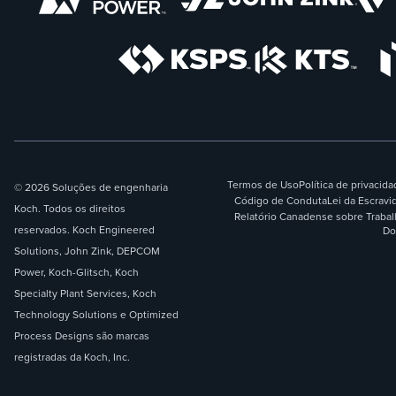
Termos de Uso
Política de privacid
© 2026 Soluções de engenharia
Código de Conduta
Lei da Escrav
Koch. Todos os direitos
Relatório Canadense sobre Traba
reservados. Koch Engineered
Do
Solutions, John Zink, DEPCOM
Power, Koch-Glitsch, Koch
Specialty Plant Services, Koch
Technology Solutions e Optimized
Process Designs são marcas
registradas da Koch, Inc.