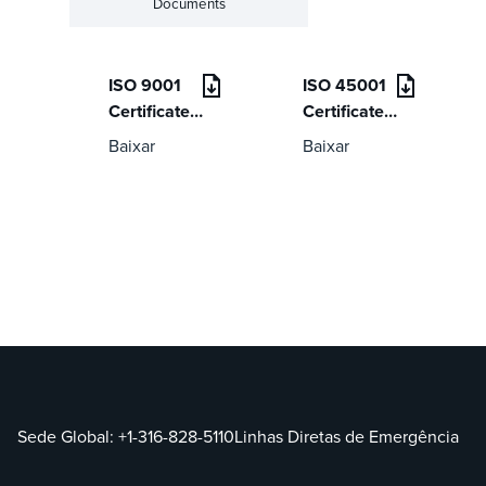
Documents
ISO 9001
ISO 45001
Certificate
Certificate
of
of
Baixar
Baixar
Registration
Registration
Sede Global:
+1-316-828-5110
Linhas Diretas de Emergência