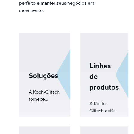
perfeito e manter seus negócios em
movimento.
Linhas
Soluções
de
produtos
A Koch-Glitsch
fornece
A Koch-
soluções de
Glitsch está
engenharia
na vanguarda
para superar
do
desafios
desenvolvimento