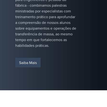
otimizar o
conhecimento
fábrica - combinamos palestras
design do seu
do processo
ministradas por especialistas com
processo.
para enfrentar
treinamento prático para aprofundar
desafios
a compreensão de nossos alunos
difíceis, para
sobre equipamentos e operações de
que os
transferência de massa, ao mesmo
operadores
tempo em que fortalecemos as
possam
habilidades práticas.
maximizar o
tempo de
atividade e
Saiba Mais
manter as
operações
funcionando
com
desempenho
máximo.&nbsp;