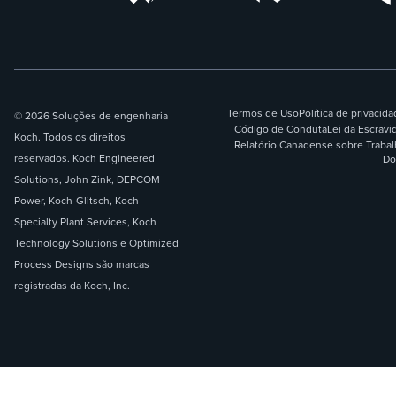
Termos de Uso
Política de privacid
© 2026 Soluções de engenharia
Código de Conduta
Lei da Escrav
Koch. Todos os direitos
Relatório Canadense sobre Traba
reservados. Koch Engineered
Do
Solutions, John Zink, DEPCOM
Power, Koch-Glitsch, Koch
Specialty Plant Services, Koch
Technology Solutions e Optimized
Process Designs são marcas
registradas da Koch, Inc.