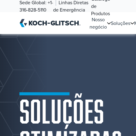
Sede Global:
+1-
Linhas Diretas
de
316-828-5110
de Emergência
Produtos
Nosso
Soluções
negócio
SOLUÇÕES