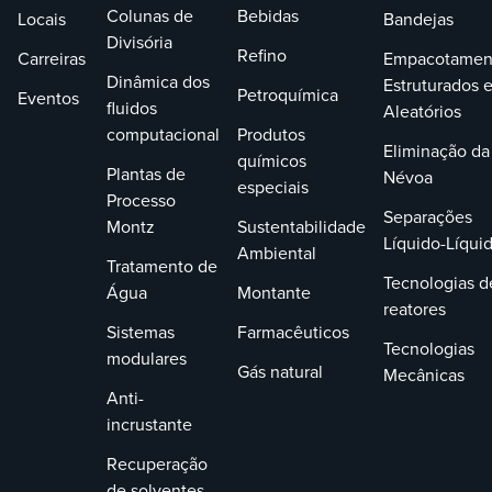
Colunas de
Bebidas
Locais
Bandejas
Divisória
Refino
Carreiras
Empacotamen
Dinâmica dos
Estruturados 
Petroquímica
Eventos
fluidos
Aleatórios
computacional
Produtos
Eliminação da
químicos
Plantas de
Névoa
especiais
Processo
Separações
Montz
Sustentabilidade
Líquido-Líqui
Ambiental
Tratamento de
Tecnologias d
Água
Montante
reatores
Sistemas
Farmacêuticos
Tecnologias
modulares
Gás natural
Mecânicas
Anti-
incrustante
Recuperação
de solventes