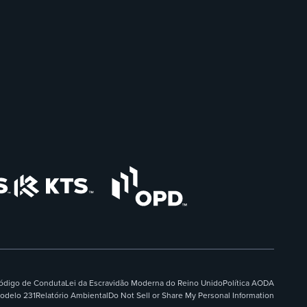
ódigo de Conduta
Lei da Escravidão Moderna do Reino Unido
Política AODA
odelo 231
Relatório Ambiental
Do Not Sell or Share My Personal Information