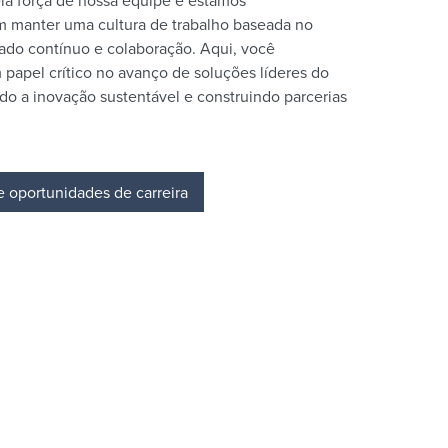
la força de nossa equipe e estamos
 manter uma cultura de trabalho baseada no
zado contínuo e colaboração. Aqui, você
apel crítico no avanço de soluções líderes do
do a inovação sustentável e construindo parcerias
e oportunidades de carreira