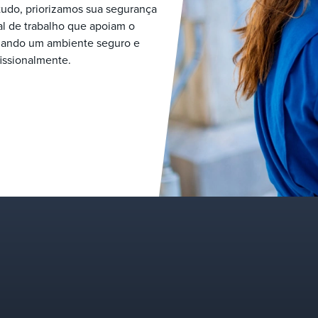
 tudo, priorizamos sua segurança
al de trabalho que apoiam o
criando um ambiente seguro e
issionalmente.