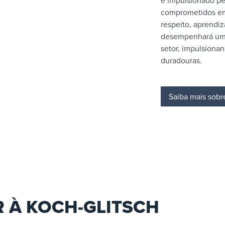
é impulsionado pe
comprometidos em
respeito, aprendi
desempenhará um p
setor, impulsionan
duradouras.
Saiba mais sobr
R À KOCH-GLITSCH