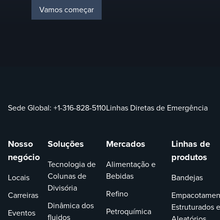
Vamos começar
Sede Global:
+1-316-828-5110
Linhas Diretas de Emergência
Nosso
Soluções
Mercados
Linhas de
negócio
produtos
Tecnologia de
Alimentação e
Colunas de
Bebidas
Locais
Bandejas
Divisória
Refino
Carreiras
Empacotamen
Dinâmica dos
Estruturados 
Petroquímica
Eventos
fluidos
Aleatórios