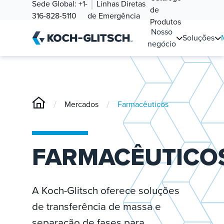
Sede Global:
+1-
Linhas Diretas
de
316-828-5110
de Emergência
Produtos
Nosso
Soluções
negócio
/
/
Mercados
Farmacêuticos
FARMACÊUTICO
A Koch-Glitsch oferece soluções
de transferência de massa e
separação de fases para