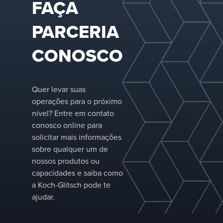
FAÇA
de processos
para ajudar
PARCERIA
os clientes a
alcançar
desempenho
CONOSCO
confiável,
eficiência
energética
aprimorada e
Quer levar suas
qualidade
operações para o próximo
consistente
nível? Entre em contato
do produto
conosco online para
em
aplicações
solicitar mais informações
exigentes.
sobre qualquer um de
nossos produtos ou
capacidades e saiba como
a Koch-Glitsch pode te
ajudar.