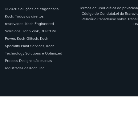
Termos de Uso
Política de privacid
© 2026 Soluções de engenharia
Código de Conduta
Lei da Escrav
Koch. Todos os direitos
Relatório Canadense sobre Traba
reservados. Koch Engineered
Do
Solutions, John Zink, DEPCOM
Power, Koch-Glitsch, Koch
Specialty Plant Services, Koch
Technology Solutions e Optimized
Process Designs são marcas
registradas da Koch, Inc.