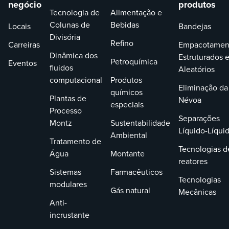
negócio
produtos
Tecnologia de
Alimentação e
Colunas de
Bebidas
Locais
Bandejas
Divisória
Refino
Carreiras
Empacotamen
Dinâmica dos
Estruturados 
Petroquímica
Eventos
fluidos
Aleatórios
computacional
Produtos
Eliminação da
químicos
Plantas de
Névoa
especiais
Processo
Separações
Montz
Sustentabilidade
Líquido-Líqui
Ambiental
Tratamento de
Tecnologias d
Água
Montante
reatores
Sistemas
Farmacêuticos
Tecnologias
modulares
Gás natural
Mecânicas
Anti-
incrustante