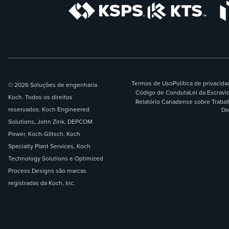
Termos de Uso
Política de privacid
© 2026 Soluções de engenharia
Código de Conduta
Lei da Escrav
Koch. Todos os direitos
Relatório Canadense sobre Traba
reservados. Koch Engineered
Do
Solutions, John Zink, DEPCOM
Power, Koch-Glitsch, Koch
Specialty Plant Services, Koch
Technology Solutions e Optimized
Process Designs são marcas
registradas da Koch, Inc.