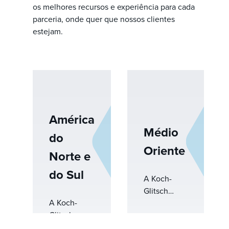
os melhores recursos e experiência para cada
parceria, onde quer que nossos clientes
estejam.
América
Médio
do
Oriente
Norte e
do Sul
A Koch-
Glitsch
A Koch-
atende
Glitsch
clientes em
oferece
todo o