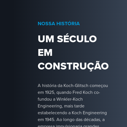
teste em escala comercial,
laboratórios analíticos e
ferramentas de ponta,
NOSSA HISTÓRIA
como dinâmica de fluidos
computacional (CFD),
UM SÉCULO
impressão 3D e
visualização de fluxo,
EM
impulsionam a precisão e
a criatividade no
CONSTRUÇÃO
desenvolvimento de
nossos produtos. Esses
recursos nos permitem
desenvolver tecnologias
A história da Koch-Glitsch começou
de alto desempenho que
em 1925, quando Fred Koch co-
estabelecem novos
fundou a Winkler-Koch
padrões de separação e
Engineering, mais tarde
transferência de massa.
estabelecendo a Koch Engineering
em 1945. Ao longo das décadas, a
empresa impulsionaria grandes