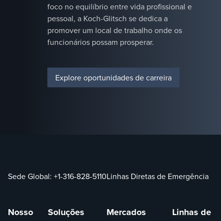
com foco
foco no equilíbrio entre vida profissional e
em
pessoal, a Koch-Glitsch se dedica a
eficiência
promover um local de trabalho onde os
energética
funcionários possam prosperar.
e
excelência
operacional.&nbsp;
Explore oportunidades de carreira
Sede Global:
+1-316-828-5110
Linhas Diretas de Emergência
Nosso
Soluções
Mercados
Linhas de