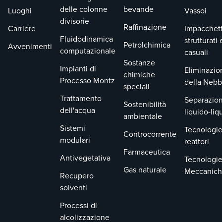
delle colonne
bevande
Luoghi
Vassoi
divisorie
Raffinazione
Carriere
Impacchet
Fluidodinamica
strutturati 
Petrolchimica
Avvenimenti
computazionale
casuali
Sostanze
Impianti di
Eliminazio
chimiche
Processo Montz
della Nebb
speciali
Trattamento
Separazion
Sostenibilità
dell'acqua
liquido-liq
ambientale
Sistemi
Tecnologie
Controcorrente
modulari
reattori
Farmaceutica
Antivegetativa
Tecnologi
Gas naturale
Meccanic
Recupero
solventi
Processi di
alcolizzazione