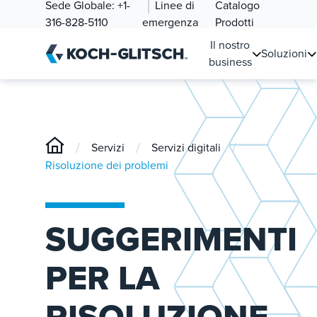
Sede Globale:
+1-
Linee di
Catalogo
316-828-5110
emergenza
Prodotti
Il nostro
Soluzioni
business
/
/
/
Servizi
Servizi digitali
Risoluzione dei problemi
SUGGERIMENTI
PER LA
RISOLUZIONE