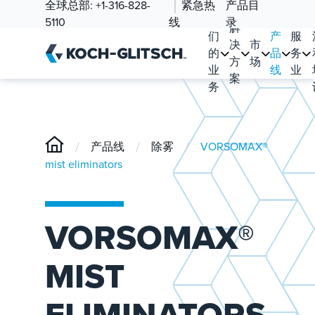
全球总部:
+1-316-828-
紧急热
产品目
我
5110
线
录
解
们
产
服
决
市
的
品
务
方
场
业
线
业
案
务
/
/
/
产品线
除雾
VORSOMAX®
mist eliminators
VORSOMAX®
MIST
ELIMINATORS