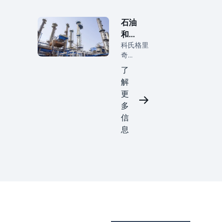
石油
和天
科氏格里
然气
奇
（Koch-
了
Glitsch）
解
通过先进
更
的分离解
决方案增
多
强石油和
信
天然气加
息
工，从而
提高上
游、中游
和下游运
营的效率
和可靠
性。