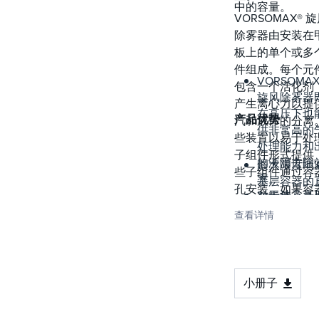
中的容量。
VORSOMAX® 
除雾器由安装在
板上的单个或多
件组成。每个元
VORSOMAX
包含一个活化剂
旋风除雾器
产生离心力以提
在高压下也
产品优势
汽和液体的分离
供非常高的
些装置以易于处
处理能力和
子组件形式提供
的液滴去除
最大限度地
些子组件通过容
率。
基层容器的
孔安装。如果容
对于涉及高
和重量，这
有本体法兰，则
离器的基层
压应用中 尤
查看详情
可以合并为一个
目，旋风除
重要
体，以便通过本
可以通过最
非常适合消
兰进行安装。
直径和高度
有分离器的
供最低的总
以进行容量 
小册子
本解决方案
级
器的要求。
气体调节比