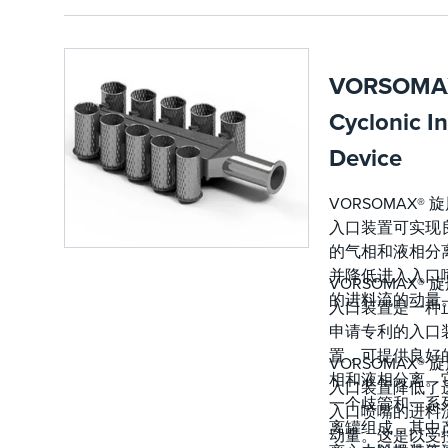
面积的减少
易于通过容
为最终用户
孔 安装
多种好处，
VORSOMA
如：更快的
交付、更低
Cyclonic In
输成本、简
安装以及更
Device
容器总成本
对于需要大
VORSOMAX® 
外容量的现
入口装置可实现
压分离器，
的气相和液相分
除雾器可以
并降低进入入口
VORSOMAX® 
气体容量，
的进料流的动量
入口装置是一种
超过任何其
申请专利的入口
雾技术。
置，可提供良好
旋风除雾器
VORSOMAX® 
先进的两级
相和液相分离。
入口装置降低了
DEMISTER-
一个歧管和一系
入口喷嘴的进料
PLUS 除雾
离罐组成，其中
动量。这是以受
以提供高产