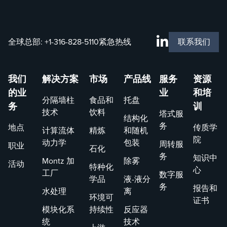
全球总部:
+1-316-828-5110
紧急热线
联系我们
我们
解决方案
市场
产品线
服务
资源
的业
业
和培
分隔墙柱
食品和
托盘
务
训
技术
饮料
塔式服
结构化
务
地点
传质学
计算流体
精炼
和随机
院
动力学
包装
周转服
职业
石化
务
知识中
Montz 加
除雾
活动
特种化
心
工厂
数字服
学品
液-液分
务
报告和
水处理
离
环境可
证书
模块化系
持续性
反应器
统
技术