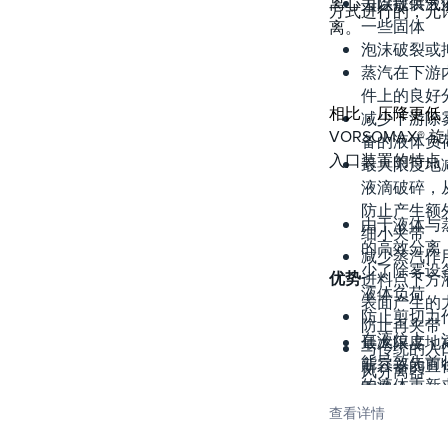
离心力以提供气
去除散装液
方式进行的，允
一些固体
离。
泡沫破裂或
蒸汽在下游
件上的良好
相比，压降更低
减少下游除
VORSOMAX® 
备的液体负
入口装置的特点
最大限度地
液滴破碎，
防止产生额
由于液体与
细小夹带
的高效分离
减少蒸汽作
少了除雾设
优势
进料点下方
液体负荷
表面产生的
防止剪切力
防止再夹带
在液位上，
最大限度地
与传统的入
能导致先前
新容器的直
风分离器
的液体重新
重量
模块化结构
高气体调节
查看详情
通过容器人
非常适合消