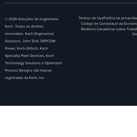
Termos de Uso
Política de privacid
© 2026 Soluções de engenharia
Código de Conduta
Lei da Escrav
Koch. Todos os direitos
Relatório Canadense sobre Traba
reservados. Koch Engineered
Do
Solutions, John Zink, DEPCOM
Power, Koch-Glitsch, Koch
Specialty Plant Services, Koch
Technology Solutions e Optimized
Process Designs são marcas
registradas da Koch, Inc.