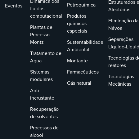
Dinâmica dos
Estruturados 
Petroquímica
Eventos
fluidos
Aleatórios
computacional
Produtos
Eliminação da
químicos
Plantas de
Névoa
especiais
Processo
Separações
Montz
Sustentabilidade
Líquido-Líqui
Ambiental
Tratamento de
Tecnologias d
Água
Montante
reatores
Sistemas
Farmacêuticos
Tecnologias
modulares
Gás natural
Mecânicas
Anti-
incrustante
Recuperação
de solventes
Processos de
álcool