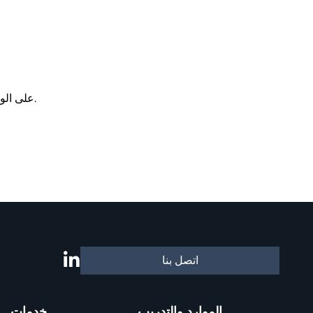
. تعمل هذه الأداة فقط مع إصدار برنامج KG-TOWER® المتاح حاليا للتنزيل من موقع Koch-Glitsch على الويب.
اتصل بنا
الموارد والتدريب
خدمات