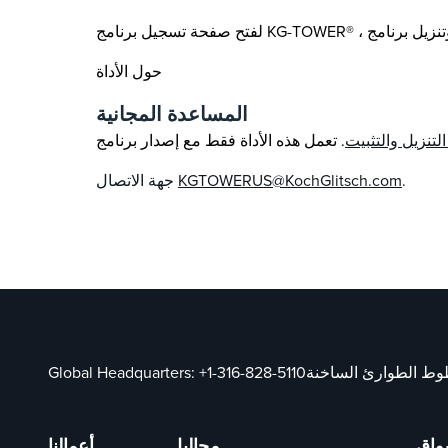
حول الأداة
المساعدة المجانية
لتنزيل والتثبيت
.
KGTOWERUS@KochGlitsch.com
جهة الاتصال
ط الطوارئ الساخنة
+1-316-828-5110
Global Headquarters:
واق
محاليل
أعمالنا