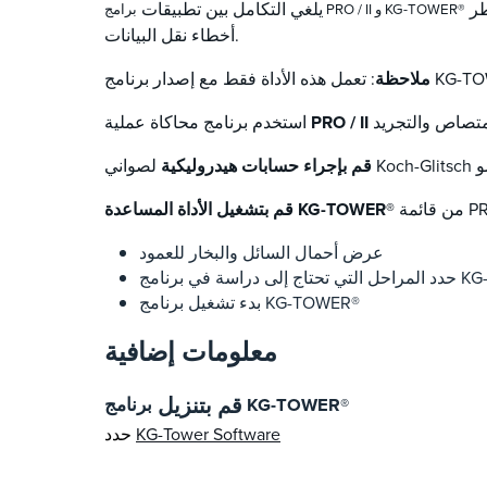
الحاجة إلى النقل اليدوي للبيانات ، مما يسمح لك بإجراء عدد كبير من العمليات الحسابية في وقت قصير جدا ويزيل مخاطر
يلغي التكامل بين تطبيقات
برامج PRO / II و KG-TOWER®
أخطاء نقل البيانات.
ملاحظة
PRO / II
استخدم برنامج محاكاة عملية
قم بإجراء حسابات هيدروليكية
قم بتشغيل الأداة المساعدة KG-TOWER®
عرض أحمال السائل والبخار للعمود
برنامج KG-TOWER®
بدء تشغيل برنامج KG-TOWER®
معلومات إضافية
قم بتنزيل
برنامج KG-TOWER®
KG-Tower Software
حدد