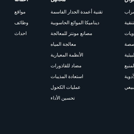
شراب
تقنية أعمدة الجدار الفاسمة
مواقع
تنقية
ديناميكا الموائع الحاسوبية
وظائف
ويات
مصانع مونتز للمعالجة
احداث
خصصة
معالجة المياه
بيئية
الأنظمة المعيارية
لمنبع
مضاد للقاذورات
أدوية
استعادة المذيبات
بيعي
عمليات الكحول
تحسين الأداء