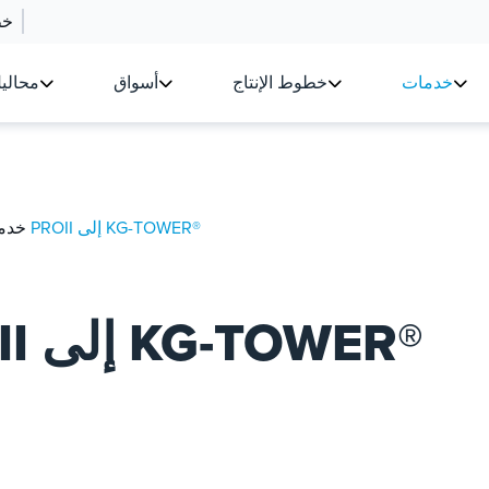
خط
خدمات
خطوط الإنتاج
أسواق
محالي
تكامل برامج PROII إلى KG-TOWER®
خدم
تكامل برامج PROII إلى KG-TOWER®