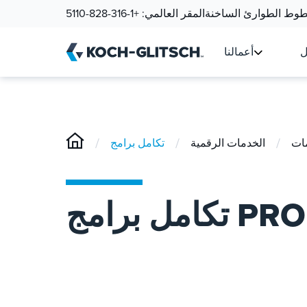
وط الطوارئ الساخنة
المقر العالمي:
+1-316-828-5110
ل
أعمالنا
/
/
/
ات
الخدمات الرقمية