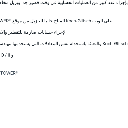
: تعمل هذه الأداة فقط مع إصدار برنامج KG-TOWER® المتاح حاليا للتنزيل من موقع Koch-Glitsch على الويب.
لإجراء حسابات صارمة للتقطير والامتصاص والتجريد.
اني Koch-Glitsch والتعبئة باستخدام نفس المعادلات التي يستخدمها مهندسو Koch-Glitsch.
من قائمة PRO / II و:
حدد المراحل التي تحتاج إلى دراسة في 