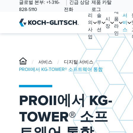
글로벌 본부:
+1-316-
긴급 상담
제품 카탈
우
828-5110
전화
로그
제
리
솔
서
시
품
의
루
비
장
라
사
션
스
인
업
/
/
/
서비스
디지털 서비스
PROII에서 KG-TOWER® 소프트웨어 통합
PROII에서 KG-
TOWER® 소프
트웨어 통합