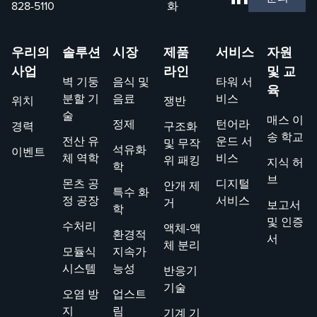
828-5110
화
우리의
솔루션
시장
제품
서비스
자원
사업
라인
및 교
벽 기둥
음식 및
타워 서
육
분할 기
음료
비스
위치
쟁반
술
매스 이
정제
턴어라
경력
구조화
송 학교
전산 유
운드 서
및 무작
석유화
이벤트
체 역학
비스
위 패킹
지식 허
학
브
몬츠 공
디지털
안개 제
특수 화
정 공장
서비스
거
보고서
학
및 인증
수처리
액체-액
환경적
서
체 분리
모듈식
지속가
시스템
능성
반응기
기술
오염 방
업스트
지
림
기계 기