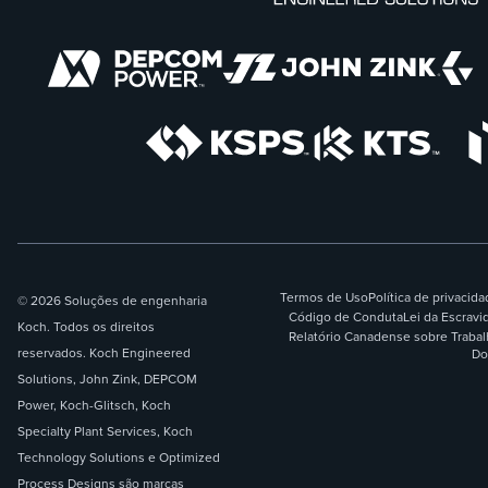
Termos de Uso
Política de privacid
© 2026 Soluções de engenharia
Código de Conduta
Lei da Escrav
Koch. Todos os direitos
Relatório Canadense sobre Traba
reservados. Koch Engineered
Do
Solutions, John Zink, DEPCOM
Power, Koch-Glitsch, Koch
Specialty Plant Services, Koch
Technology Solutions e Optimized
Process Designs são marcas