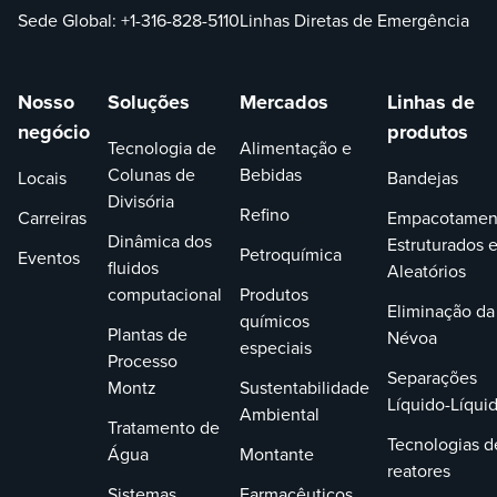
Sede Global:
+1-316-828-5110
Linhas Diretas de Emergência
Nosso
Soluções
Mercados
Linhas de
negócio
produtos
Tecnologia de
Alimentação e
Colunas de
Bebidas
Locais
Bandejas
Divisória
Refino
Carreiras
Empacotamen
Dinâmica dos
Estruturados 
Petroquímica
Eventos
fluidos
Aleatórios
computacional
Produtos
Eliminação da
químicos
Plantas de
Névoa
especiais
Processo
Separações
Montz
Sustentabilidade
Líquido-Líqui
Ambiental
Tratamento de
Tecnologias d
Água
Montante
reatores
Sistemas
Farmacêuticos