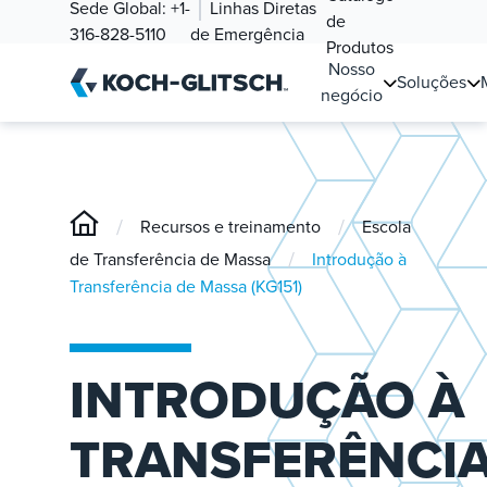
Sede Global:
+1-
Linhas Diretas
de
316-828-5110
de Emergência
Produtos
Nosso
Soluções
negócio
/
/
Recursos e treinamento
Escola
/
de Transferência de Massa
Introdução à
Transferência de Massa (KG151)
INTRODUÇÃO À
TRANSFERÊNCI