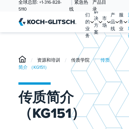
全球总部:
+1-316-828-
紧急热
产品目
我
5110
线
录
解
们
产
服
决
市
的
品
务
方
场
业
线
业
案
务
/
/
/
资源和培训
传质学院
传质
简介 （KG151）
传质简介
（KG151）