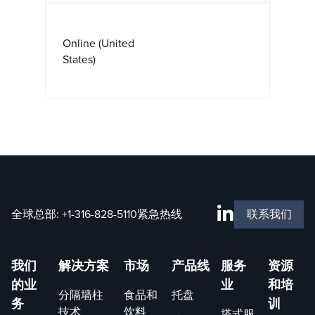
Online (United
States)
全球总部:
+1-316-828-5110
紧急热线
联系我们
我们
解决方案
市场
产品线
服务
资源
的业
业
和培
分隔墙柱
食品和
托盘
务
训
技术
饮料
塔式服