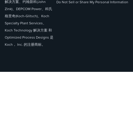
解决方案、约翰新科(John
Do Not Sell or Share My Personal Information
Zink)、DEPCOM Power、科氏
格里奇(Koch-Glitsch)、Koch
Specialty Plant Services、
Koch Technology 解决方案 和
Optimized Process Designs 是
Koch， Inc. 的注册商标。