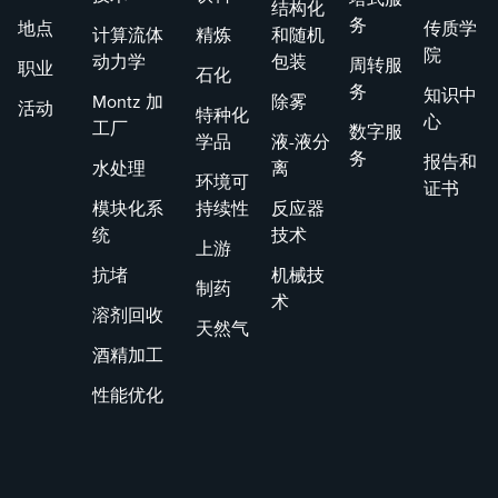
结构化
务
地点
传质学
计算流体
精炼
和随机
院
动力学
包装
周转服
职业
石化
务
知识中
Montz 加
除雾
活动
特种化
心
工厂
数字服
学品
液-液分
务
报告和
水处理
离
环境可
证书
模块化系
持续性
反应器
统
技术
上游
抗堵
机械技
制药
术
溶剂回收
天然气
酒精加工
性能优化