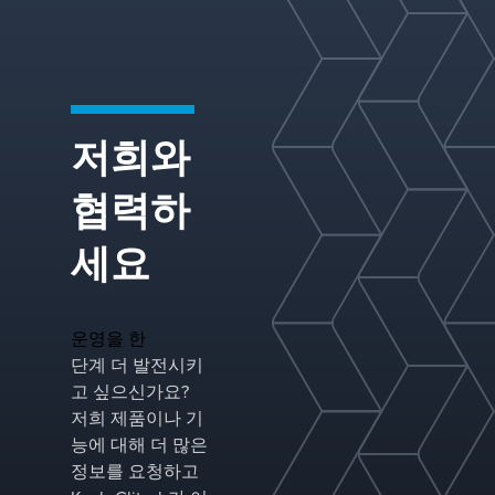
지니어
링 전
문성을
결합한
통합
열분리
저희와
솔루션
을 제
공하여
협력하
고객이
까다로
세요
운 응
용 분
야에서
신뢰할
운영을 한
수 있
단계 더 발전시키
는 성
능, 향
고 싶으신가요?
상된
저희 제품이나 기
에너지
능에 대해 더 많은
효율,
정보를 요청하고
일관된