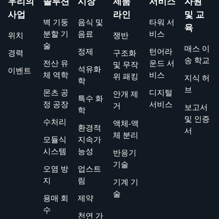
우리의
솔루션
시장
제품
서비스
자원
사업
라인
및 교
벽 기둥
음식 및
타워 서
육
분할 기
음료
비스
위치
쟁반
술
매스 이
정제
턴어라
경력
구조화
송 학교
전산 유
운드 서
및 무작
석유화
이벤트
체 역학
비스
위 패킹
지식 허
학
브
몬츠 공
디지털
안개 제
특수 화
정 공장
서비스
거
보고서
학
및 인증
수처리
액체-액
환경적
서
체 분리
모듈식
지속가
시스템
능성
반응기
기술
오염 방
업스트
지
림
기계 기
술
용매 회
제약
수
천연 가