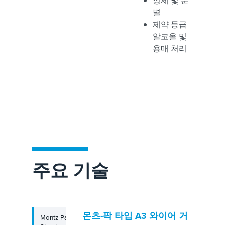
정제 및 분
별
제약 등급
알코올 및
용매 처리
주요 기술
몬츠-팍 타입 A3 와이어 거
Montz-Pak Wire Gauze