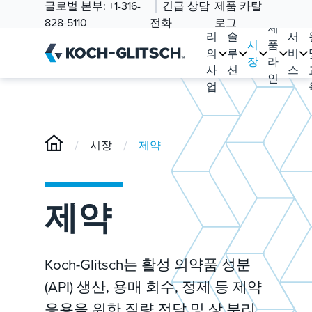
글로벌 본부:
+1-316-
긴급 상담
제품 카탈
우
828-5110
전화
로그
제
리
솔
서
시
품
의
루
비
장
라
사
션
스
인
업
/
/
시장
제약
제약
Koch-Glitsch는 활성 의약품 성분
(API) 생산, 용매 회수, 정제 등 제약
응용을 위한 질량 전달 및 상 분리