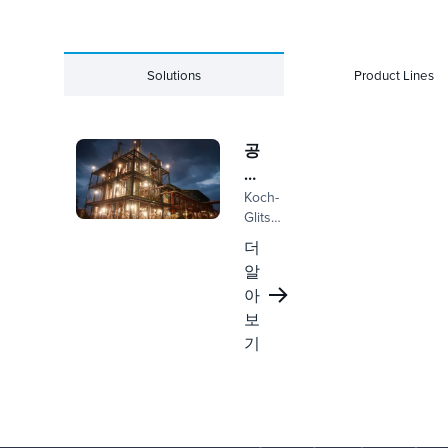
Solutions
Product Lines
공
정
공
Koch-
Glitsch
장
의
솔
더
Montz
루
알
공정
션
아
플랜트
솔루션
보
은 첨
기
단 증
류, 정
류, 증
발, 공
정 엔