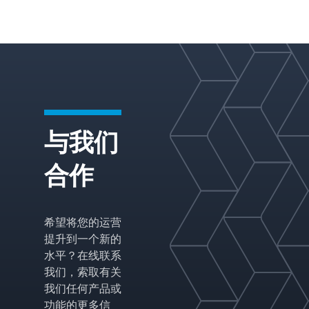
成薄膜，这些薄
膜不断结合和分
裂，以实现在整
个填充体积中与
蒸汽的最佳混合
和接触。填料结
构的外围压缩功
能确保与塔壁牢
与我们
固接触，最大限
度地减少蒸汽旁
合作
路或液体通道的
可能性。最终结
果是具有高传质
希望将您的运营
效率和低压降的
提升到一个新的
填料。
水平？在线联系
我们，索取有关
我们任何产品或
功能的更多信