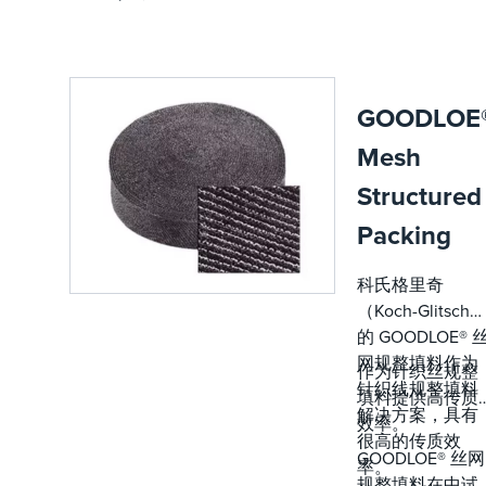
GOODLOE
Mesh
Structured
Packing
科氏格里奇
（Koch-Glitsch
的 GOODLOE® 
网规整填料作为
作为针织丝规整
针织线规整填料
填料提供高传质
解决方案，具有
效率。
很高的传质效
GOODLOE® 丝网
率。
规整填料在中试