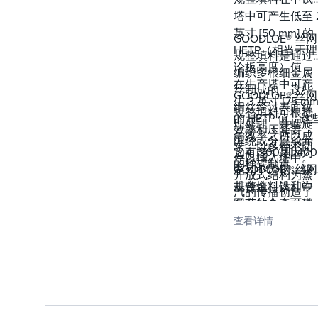
塔中可产生低至 
英寸 [50 mm] 的
GOODLOE® 丝网
HETP（相当于理
规整填料是通过
论板高度）值，
编织多根细金属
在生产塔中可产
丝制成的，这些
GOODLOE® 丝网
生 3 英寸 [75 mm
细丝经过表面纹
规整填料可根据
的 HETP 值。这
理处理，并螺旋
效率和压降要
高效率之所以成
缠绕或分层成元
求，以多种不同
为可能，是因为
它有 300 和 400
件以插入塔中。
的样式制造。
GOODLOE® 丝网
系列不锈钢、镍
开放式结构为蒸
规整填料设计中
基合金、钛和许
汽的传播创造了
固有的高表面积
多其他合金可供
多个扭曲路径，
与体积比。
选择。
查看详情
同时提供了高空
隙率，从而最大
限度地减少了压
降。同时，细丝
固有的毛细管作
用导致液体扩散