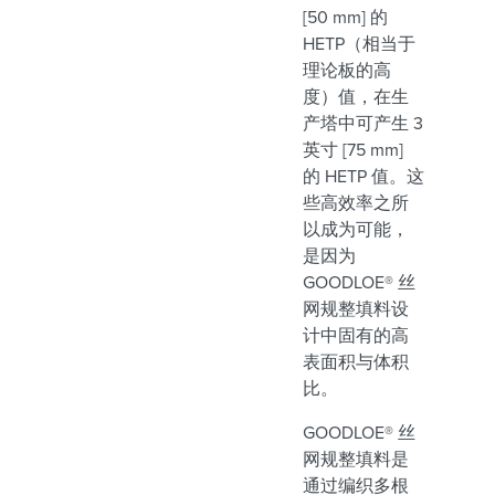
[50 mm] 的
HETP（相当于
理论板的高
度）值，在生
产塔中可产生 3
英寸 [75 mm]
的 HETP 值。这
些高效率之所
以成为可能，
是因为
GOODLOE® 丝
网规整填料设
计中固有的高
表面积与体积
比。
GOODLOE® 丝
网规整填料是
通过编织多根