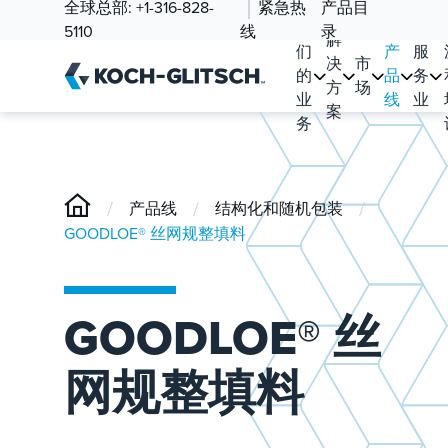
全球总部:
+1-316-828-
紧急热
产品目
我
5110
线
录
解
们
产
服
决
市
的
品
务
方
场
业
线
业
案
务
/
/
/
产品线
结构化和随机包装
GOODLOE® 丝网规整填料
GOODLOE® 丝
网规整填料