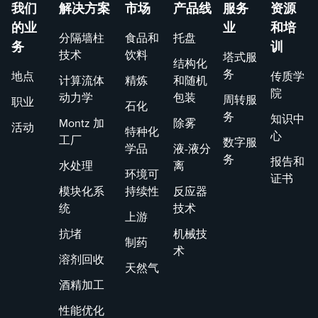
我们
解决方案
市场
产品线
服务
资源
的业
业
和培
分隔墙柱
食品和
托盘
务
训
技术
饮料
塔式服
结构化
务
地点
传质学
计算流体
精炼
和随机
院
动力学
包装
周转服
职业
石化
务
知识中
Montz 加
除雾
活动
特种化
心
工厂
数字服
学品
液-液分
务
报告和
水处理
离
环境可
证书
模块化系
持续性
反应器
统
技术
上游
抗堵
机械技
制药
术
溶剂回收
天然气
酒精加工
性能优化