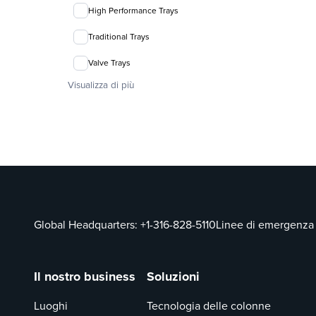
High Performance Trays
Traditional Trays
Valve Trays
Visualizza di più
Global Headquarters:
+1-316-828-5110
Linee di emergenza
Il nostro business
Soluzioni
Luoghi
Tecnologia delle colonne