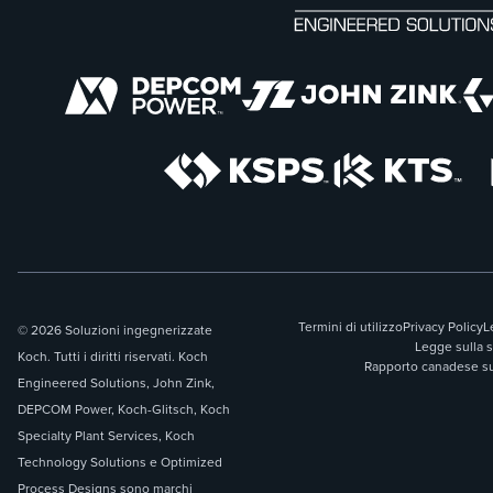
Termini di utilizzo
Privacy Policy
L
© 2026 Soluzioni ingegnerizzate
Legge sulla 
Koch. Tutti i diritti riservati. Koch
Rapporto canadese sul
Engineered Solutions, John Zink,
DEPCOM Power, Koch-Glitsch, Koch
Specialty Plant Services, Koch
Technology Solutions e Optimized
Process Designs sono marchi