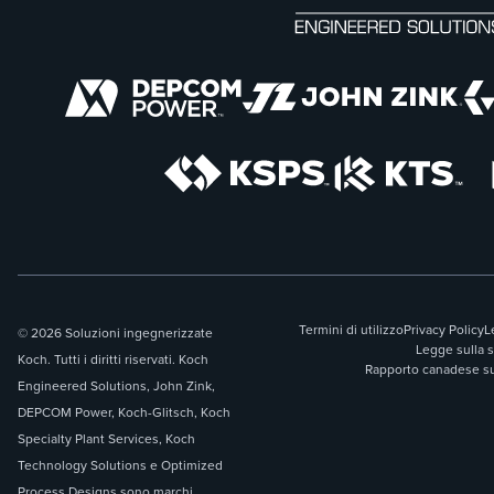
Termini di utilizzo
Privacy Policy
L
© 2026 Soluzioni ingegnerizzate
Legge sulla 
Koch. Tutti i diritti riservati. Koch
Rapporto canadese sul
Engineered Solutions, John Zink,
DEPCOM Power, Koch-Glitsch, Koch
Specialty Plant Services, Koch
Technology Solutions e Optimized
Process Designs sono marchi