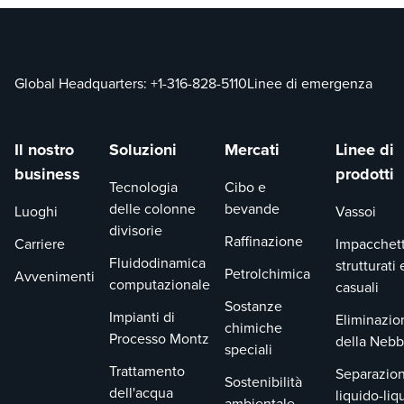
Global Headquarters:
+1-316-828-5110
Linee di emergenza
Il nostro
Soluzioni
Mercati
Linee di
business
prodotti
Tecnologia
Cibo e
delle colonne
bevande
Luoghi
Vassoi
divisorie
Raffinazione
Carriere
Impacchet
Fluidodinamica
strutturati 
Petrolchimica
Avvenimenti
computazionale
casuali
Sostanze
Impianti di
Eliminazio
chimiche
Processo Montz
della Nebb
speciali
Trattamento
Separazion
Sostenibilità
dell'acqua
liquido-liq
ambientale