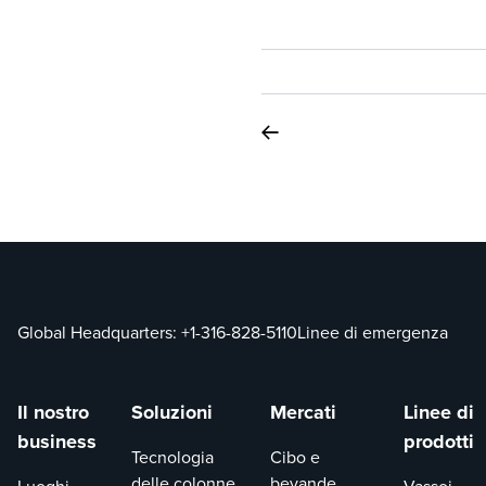
Global Headquarters:
+1-316-828-5110
Linee di emergenza
Il nostro
Soluzioni
Mercati
Linee di
business
prodotti
Tecnologia
Cibo e
delle colonne
bevande