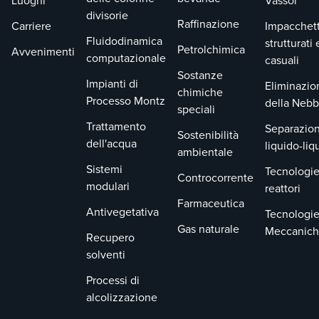
Luoghi
Vassoi
divisorie
Raffinazione
Carriere
Impacchet
Fluidodinamica
strutturati 
Petrolchimica
Avvenimenti
computazionale
casuali
Sostanze
Impianti di
Eliminazio
chimiche
Processo Montz
della Nebb
speciali
Trattamento
Separazion
Sostenibilità
dell'acqua
liquido-liq
ambientale
Sistemi
Tecnologie
Controcorrente
modulari
reattori
Farmaceutica
Antivegetativa
Tecnologi
Gas naturale
Meccanic
Recupero
solventi
Processi di
alcolizzazione