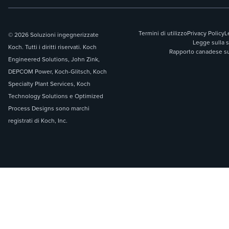
Termini di utilizzo
Privacy Policy
L
© 2026 Soluzioni ingegnerizzate
Legge sulla 
Koch. Tutti i diritti riservati. Koch
Rapporto canadese sul
Engineered Solutions, John Zink,
DEPCOM Power, Koch-Glitsch, Koch
Specialty Plant Services, Koch
Technology Solutions e Optimized
Process Designs sono marchi
registrati di Koch, Inc.