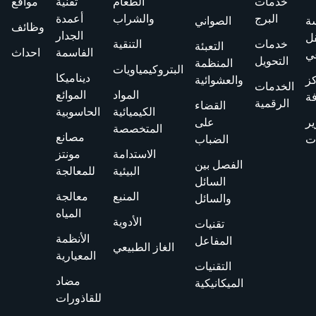
خدمات
الطعام
تقنية
مواقع
البرج
والشراب
أعمدة
ة
الصواني
وظائف
الجدار
قل
خدمات
التنقية
التعبئة
الفاسمة
احداث
ي
التحويل
المنظمة
البتروكيمياويات
ديناميكا
ز
والعشوائية
الخدمات
المواد
الموائع
فة
الرقمية
القضاء
الكيميائية
الحاسوبية
ير
على
المتخصصة
مصانع
ت
الضباب
الاستدامة
مونتز
الفصل بين
البيئية
للمعالجة
السائل
المنبع
معالجة
والسائل
المياه
الأدوية
تقنيات
الأنظمة
المفاعل
الغاز الطبيعي
المعيارية
التقنيات
مضاد
الميكانيكية
للقاذورات