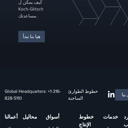
كيف يمكن ل
Koch-Glitsch
مساعدتك.
هيا بنا نبدأ
خطوط الطوارئ
+1-316-
Global Headquarters:
بنا
الساخنة
828-5110
رد
خدمات
خطوط
أسواق
محاليل
أعمالنا
ب
الإنتاج