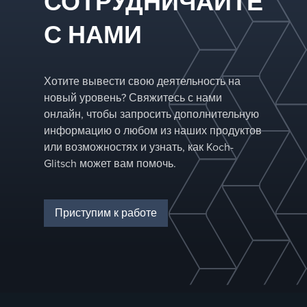
СОТРУДНИЧАЙТЕ
для вашей области
применения и
С НАМИ
адаптируем
конфигурации для
оптимизации
производительности
Хотите вывести свою деятельность на
в вашей конкретной
сепарационной
новый уровень? Свяжитесь с нами
колонне.
онлайн, чтобы запросить дополнительную
информацию о любом из наших продуктов
или возможностях и узнать, как Koch-
Glitsch может вам помочь.
Приступим к работе