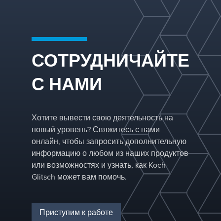
палубу от мусор
тарелки,
защищает
засоряющего
предотвращает
поддонную 
отверстие.
обратный поток
от загрязне
Защищенн
жидкости, пода
СОТРУДНИЧАЙТЕ
конструкци
затопление стр
клапана
позволяет рабо
С НАМИ
обеспечива
с большей
большую
скоростью пара
открытую
площадь, ч
Хотите вывести свою деятельность на
способству
новый уровень? Свяжитесь с нами
снижению
онлайн, чтобы запросить дополнительную
перепада
информацию о любом из наших продуктов
давления и
или возможностях и узнать, как Koch-
защищает о
Glitsch может вам помочь.
скачков пар
Приступим к работе