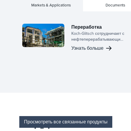
Markets & Applications
Documents
Переработка
Koch-Glitsch сотрудничает с
нефтеперерабатывающими
компаниями на протяжении
Узнать больше
всего жизненного цикла —
от раннего планирования
до выполнения
невозвратных работ,
помогая командам
улучшать эффективность
разделения, снижать риски
и обеспечивать более
высокие операционные
результаты. Наши решения
для массопередачи и
фазового разделения
ПОДДОН
разработаны для реальных
Просмотреть все связанные продукты
условий