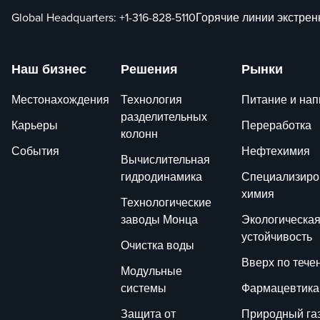
Global Headquarters:
+1-316-828-5110
Горячие линии экстре
Наш бизнес
Решения
Рынки
Местонахождения
Технология
Питание и нап
разделительных
Карьеры
Переработка
колонн
События
Нефтехимия
Вычислительная
гидродинамика
Специализиро
химия
Технологические
заводы Монца
Экологическа
устойчивость
Очистка воды
Вверх по тече
Модульные
системы
Фармацевтика
Защита от
Природный га