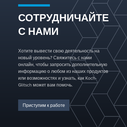
среды для слияния
колонне.
и осадки,
элиминаторы
СОТРУДНИЧАЙТЕ
тумана и вихревые.
При
С НАМИ
проектировании как
двухфазного, так и
трёхфазного
разделения мы
Хотите вывести свою деятельность на
оптимизируем
производительность
новый уровень? Свяжитесь с нами
на основе
онлайн, чтобы запросить дополнительную
характеристик
информацию о любом из наших продуктов
подачи и
или возможностях и узнать, как Koch-
требований к
Glitsch может вам помочь.
разделению.
Приступим к работе