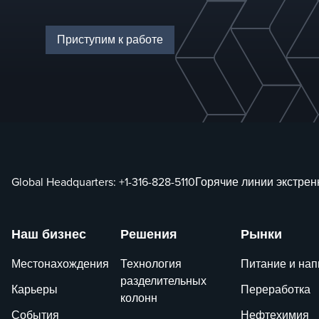
операций.&nbsp;
разделению.
особое внимание
энергоэффективно
Приступим к работе
и операционному
совершенству.&nb
Global Headquarters:
+1-316-828-5110
Горячие линии экстре
Наш бизнес
Решения
Рынки
Местонахождения
Технология
Питание и нап
разделительных
Карьеры
Переработка
колонн
События
Нефтехимия