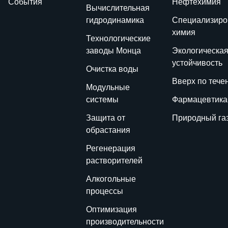
События
Нефтехимия
Вычислительная
гидродинамика
Специализиро
химия
Технологические
заводы Монца
Экологическа
устойчивость
Очистка воды
Вверх по тече
Модульные
системы
Фармацевтика
Защита от
Природный га
обрастания
Регенерация
растворителей
Алкогольные
процессы
Оптимизация
производительности