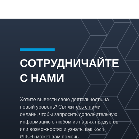
увеличенной т
которая превос
материала обес
обоих своих
очень прочную
предшественни
конструкцию, у
тяжелых услов
к повреждениям
эксплуатации.
опрокидываний
эрозии башни. 
между листами
СОТРУДНИЧАЙТЕ
обеспечивают
повышенную
С НАМИ
устойчивость к
загрязнению, у
точки соприкос
между обжимам
Хотите вывести свою деятельность на
где могут собир
новый уровень? Свяжитесь с нами
твердые частиц
онлайн, чтобы запросить дополнительную
жидкость может
информацию о любом из наших продуктов
застаиваться и
или возможностях и узнать, как Koch-
подвергаться
Glitsch может вам помочь.