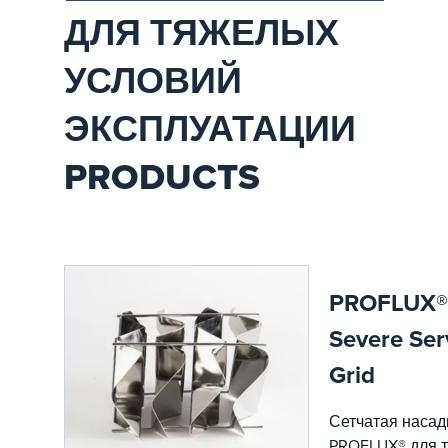
фазового разделения
ДЛЯ ТЯЖЕЛЫХ
разработаны для реальных
условий
УСЛОВИЙ
нефтеперерабатывающего
завода, где пропускная
способность, длина
ЭКСПЛУАТАЦИИ
прогона, эффективность и
выполнение оборота
PRODUCTS
находятся под постоянным
давлением.
PROFLUX®
Severe Ser
Grid
Сетчатая насад
PROFLUX® для 