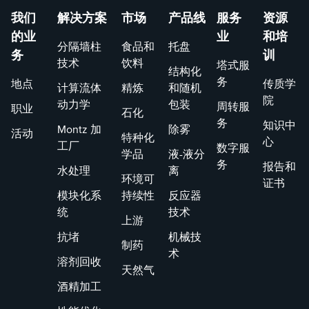
我们
解决方案
市场
产品线
服务
资源
的业
业
和培
分隔墙柱
食品和
托盘
务
训
技术
饮料
塔式服
结构化
务
地点
传质学
计算流体
精炼
和随机
院
动力学
包装
周转服
职业
石化
务
知识中
Montz 加
除雾
活动
特种化
心
工厂
数字服
学品
液-液分
务
报告和
水处理
离
环境可
证书
模块化系
持续性
反应器
统
技术
上游
抗堵
机械技
制药
术
溶剂回收
天然气
酒精加工