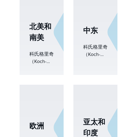
北美和
中东
南美
科氏格里奇
科氏格里奇
（Koch-
（Koch-
Glitsch）为
Glitsch）为
中东地区的
北美和南美
客户提供前
的工业提供
沿解决方
传质、除雾
案，帮助提
和相分离方
高炼油、石
面的先进解
化和化学工
决方案。凭
艺的可持续
借战略性定
亚太和
性和产量。
欧洲
位的制造和
我们对创新
印度
服务中心，
和可靠性的