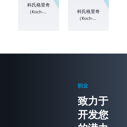
我们为炼
科氏格里奇
承诺确保了
油、石化和
科氏格里奇
（Koch-
优化的性
化工运营提
（Koch-
Glitsch）与
能、降低能
供定制解决
Glitsch）是
欧洲各行各
耗和长期运
方案、快速
亚太地区领
业合作，通
行稳定性。
交付、专家
先的传质和
过创新的传
&nbsp;详细
支持和优化
分离解决方
质和分离解
了解 Koch
解决方案。
案供应商，
决方案推动
Engineered
&nbsp;
拥有数十年
卓越运营，
解决方案
的专业知
支持可持续
Middle
识。我们服
发展计划，
East.
务于广泛的
并满足不断
职业
行业，包括
变化的监管
炼油、石
要求。
致力于
化、化工、
制药、食品
开发您
和饮料以及
电子，专注