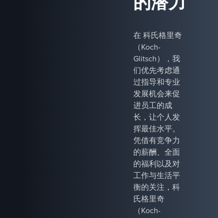
的潜力
于能源效率
和卓越运
营。&nbsp;
在 科氏格里奇
（Koch-
Glitsch），我
们优先考虑通
过指导和专业
发展机会来促
进员工的成
长，让个人发
挥最佳水平。
凭借有竞争力
的薪酬、全面
的福利以及对
工作与生活平
衡的关注，科
氏格里奇
（Koch-