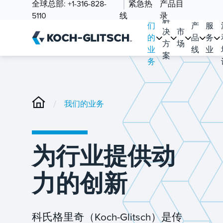
全球总部:
+1-316-828-
紧急热
产品目
我
5110
线
录
解
们
产
服
决
市
的
品
务
方
场
业
线
业
案
务
/
我们的业务
为行业提供动
力的创新
科氏格里奇（Koch-Glitsch）是传