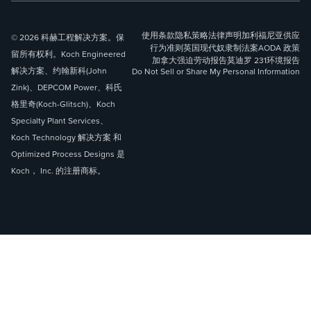
使用条款
隐私策略
法律声明
加利福尼亚供应
© 2026 科赫工程解决方案。保
行为准则
英国现代奴隶制法案
AODA 政策
留所有权利。Koch Engineered
加拿大强迫劳动报告
莫迪罗 231
环境报告
解决方案、约翰新科(John
Do Not Sell or Share My Personal Information
Zink)、DEPCOM Power、科氏
格里奇(Koch-Glitsch)、Koch
Specialty Plant Services、
Koch Technology 解决方案 和
Optimized Process Designs 是
Koch， Inc. 的注册商标。