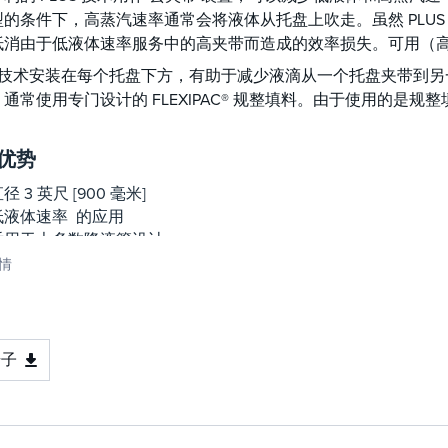
型的条件下，高蒸汽速率通常会将液体从托盘上吹走。虽然 PLU
抵消由于低液体速率服务中的高夹带而造成的效率损失。可用（高
US 技术安装在每个托盘下方，有助于减少液滴从一个托盘夹带到另
通常使用专门设计的 FLEXIPAC® 规整填料。由于使用的是
。
优势
径 3 英尺 [900 毫米]
低液体速率 的应用
适用于大多数降液管设计
情
册子