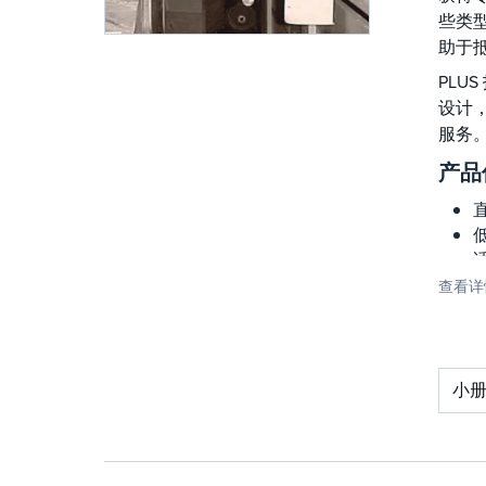
些类
助于
PL
设计，
服务
产品
直
查看详
小