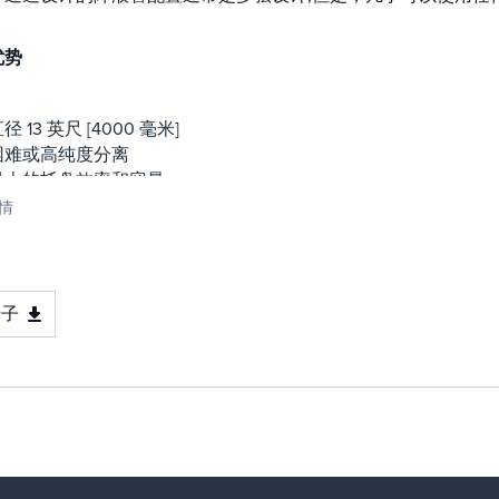
优势
径 13 英尺 [4000 毫米]
困难或高纯度分离
最大的托盘效率和容量
多种降液管设计
情
册子