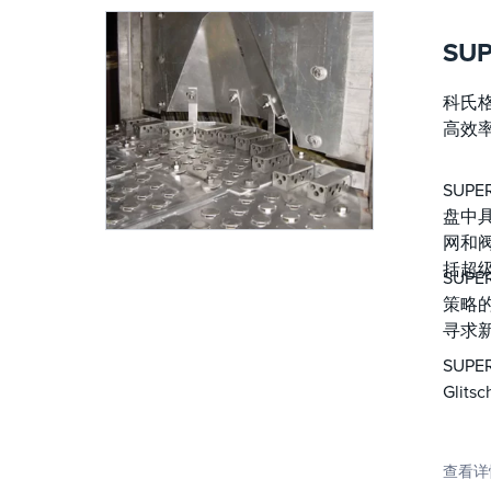
SUP
科氏格
高效
SUPE
盘中具
网和
括超
SUP
策略的
寻求
SUP
Gli
查看详