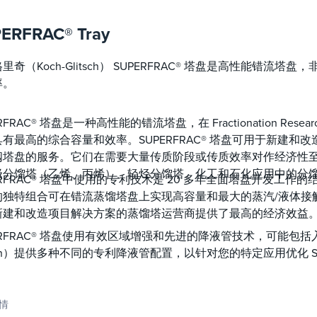
ERFRAC® Tray
里奇（Koch-Glitsch） SUPERFRAC® 塔盘是高性能错
率。
RFRAC® 塔盘是一种高性能的错流塔盘，在 Fractionation Resea
有最高的综合容量和效率。SUPERFRAC® 塔盘可用于新建
阀塔盘的服务。它们在需要大量传质阶段或传质效率对作经济性
级分馏塔（乙烯、丙烯）、轻烃分馏塔、化工和石化应用中的分
ERFRAC® 塔盘中使用的专利技术是 20 多年全面塔盘开发工作的结
独特组合可在错流蒸馏塔盘上实现高容量和最大的蒸汽/液体接触效率
新建和改造项目解决方案的蒸馏塔运营商提供了最高的经济效益
ERFRAC® 塔盘使用有效区域增强和先进的降液管技术，可能包括
tsch）提供多种不同的专利降液管配置，以针对您的特定应用优化 SU
情