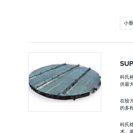
小
SUP
科氏格
供最
在较
的多
科氏格
术。