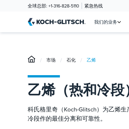
全球总部:
+1-316-828-5110
紧急热线
我们的业务
/
/
/
市场
石化
乙烯
乙烯（热和冷段
科氏格里奇（Koch-Glitsch）
冷段作的最佳分离和可靠性。