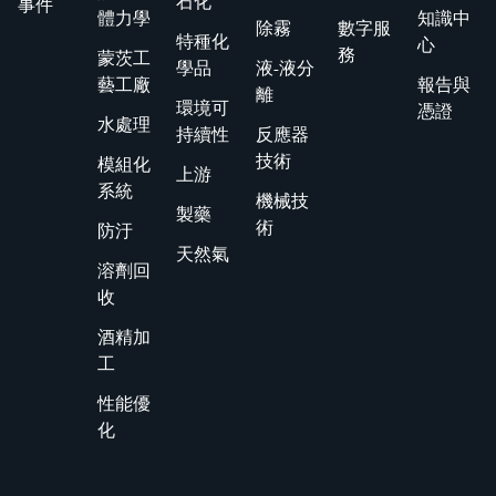
石化
事件
體力學
知識中
除霧
數字服
特種化
心
務
蒙茨工
學品
液-液分
藝工廠
報告與
離
環境可
憑證
水處理
持續性
反應器
技術
模組化
上游
系統
機械技
製藥
術
防汙
天然氣
溶劑回
收
酒精加
工
性能優
化