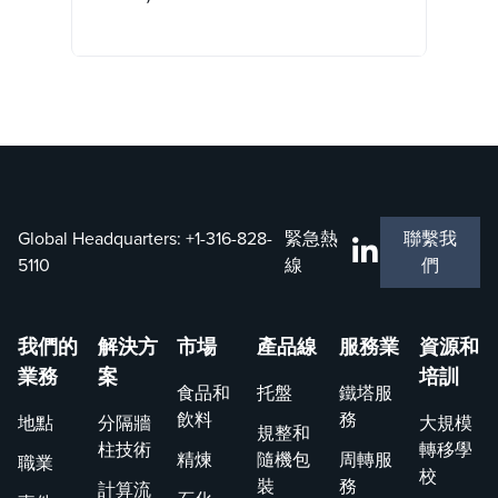
Global Headquarters:
+1-316-828-
緊急熱
聯繫我
5110
線
們
我們的
解決方
市場
產品線
服務業
資源和
業務
案
培訓
食品和
托盤
鐵塔服
飲料
務
地點
分隔牆
大規模
規整和
柱技術
轉移學
精煉
隨機包
周轉服
職業
校
裝
務
計算流