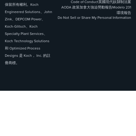
Code of Conduct
英國現代奴隸制法案
保留所有權利。Koch
AODA 政策
加拿大強迫勞動報告
Modelo 231
Engineered Solutions、John
環境報告
Do Not Sell or Share My Personal Information
Zink、DEPCOM Power、
Koch-Glitsch、Koch
Specialty Plant Services、
Koch Technology Solutions
和 Optimized Process
Designs 是 Koch， Inc. 的註
冊商標。