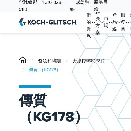
全球總部:
+1-316-828-
緊急熱
產品目
我
5110
線
錄
解
們
產
服
決
市
的
品
務
方
場
業
線
業
案
務
/
/
資源和培訓
大規模轉移學校
/
傳質 （KG178）
傳質
（KG178）