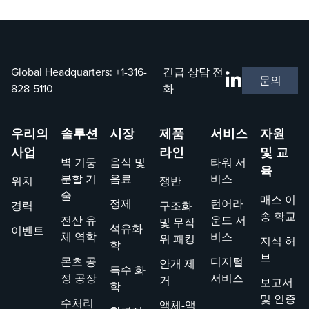
와 구체적
구하는 데
에 대한 기
인 내용을
지속적인
술 기사, 제
엔지니어들
개선과 원
품 데이터
에게 교육
칙적인 성
시트 및 업
하는 데
과에 대한
데이트 의
Global Headquarters:
+1-316-
긴급 상담 전
문의
Koch-
약속을 기
꾸준한 흐
828-5110
화
Glitsch를
반으로 합
름을 제공
신뢰합니
니다. 보고
합니다.
다. 연 2회
서 및 인증
우리의
솔루션
시장
제품
서비스
자원
진행되는
을 살펴보
사업
라인
및 교
벽 기둥
음식 및
타워 서
일주일간의
십시오.
육
분할 기
음료
비스
위치
쟁반
대규모 이
술
송 학교는
매스 이
정제
턴어라
경력
구조화
미국 캔자
송 학교
전산 유
운드 서
및 무작
석유화
이벤트
스주 위치
체 역학
비스
위 패킹
지식 허
학
타에 위치
브
몬츠 공
디지털
안개 제
한 본사에
특수 화
정 공장
서비스
거
서 경험 많
보고서
학
은 인력이
및 인증
수처리
액체-액