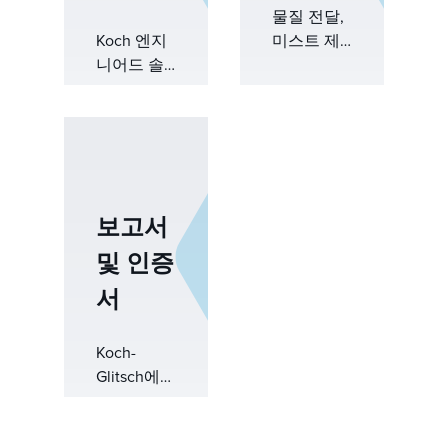
물질 전달,
Koch 엔지
미스트 제
니어드 솔
거 및 상 분
루션 연구
리를 위한
소℠를 통
필수 리소
해 세계적
스인 Koch-
으로 저명
Glitsch 지
한 엔지니
식 허브에
어와 교육
오신 것을
보고서
자들이 이
환영합니
끄는 공인
및 인증
다. 업계 전
된 대량 이
문가를 위
서
전 과정을
해 설계된
제공합니
이 허브는
다. 조직들
Koch-
연소 시스
은 질량 전
Glitsch에서
템에 영향
달 기술의
는 운영 우
을 미치는
기본 원리
수성을 추
환경 규정