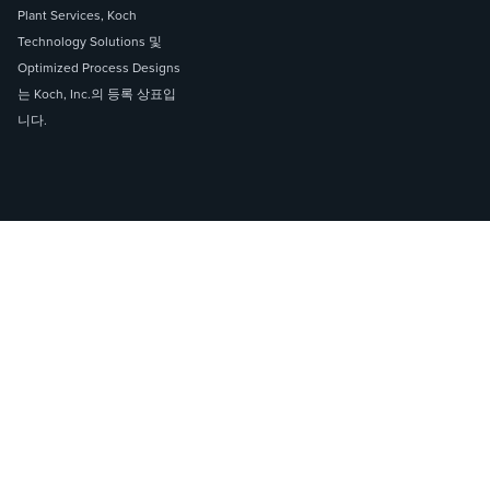
Plant Services, Koch
Technology Solutions 및
Optimized Process Designs
는 Koch, Inc.의 등록 상표입
니다.