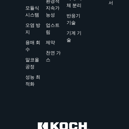
환경적
이끄는 철
서
체 분리
모듈식
지속가
저하고 집
시스템
능성
반응기
중적인 프
기술
로그램입니
오염 방
업스트
다.
지
림
기계 기
술
용매 회
제약
수
천연 가
알코올
스
공정
성능 최
적화