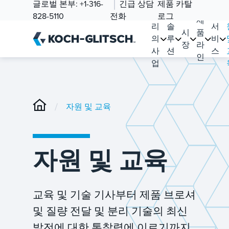
글로벌 본부:
+1-316-
긴급 상담
제품 카탈
우
828-5110
전화
로그
제
리
솔
서
시
품
의
루
비
장
라
사
션
스
인
업
/
자원 및 교육
자원 및 교육
교육 및 기술 기사부터 제품 브로셔
및 질량 전달 및 분리 기술의 최신
발전에 대한 통찰력에 이르기까지,