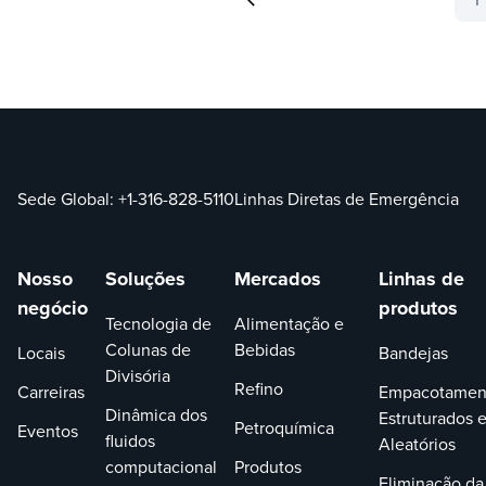
1
Sede Global:
+1-316-828-5110
Linhas Diretas de Emergência
Nosso
Soluções
Mercados
Linhas de
negócio
produtos
Tecnologia de
Alimentação e
Colunas de
Bebidas
Locais
Bandejas
Divisória
Refino
Carreiras
Empacotamen
Dinâmica dos
Estruturados 
Petroquímica
Eventos
fluidos
Aleatórios
computacional
Produtos
Eliminação da