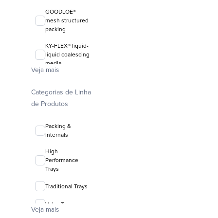
GOODLOE®
mesh structured
packing
KY-FLEX® liquid-
liquid coalescing
media
Veja mais
FLEXIRING®
random packing
Categorias de Linha
de Produtos
Packing &
Internals
High
Performance
Trays
Traditional Trays
Valve Trays
Veja mais