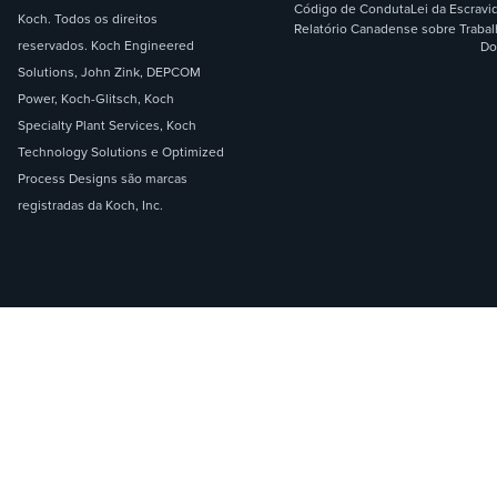
Código de Conduta
Lei da Escrav
Koch. Todos os direitos
Relatório Canadense sobre Traba
reservados. Koch Engineered
Do
Solutions, John Zink, DEPCOM
Power, Koch-Glitsch, Koch
Specialty Plant Services, Koch
Technology Solutions e Optimized
Process Designs são marcas
registradas da Koch, Inc.