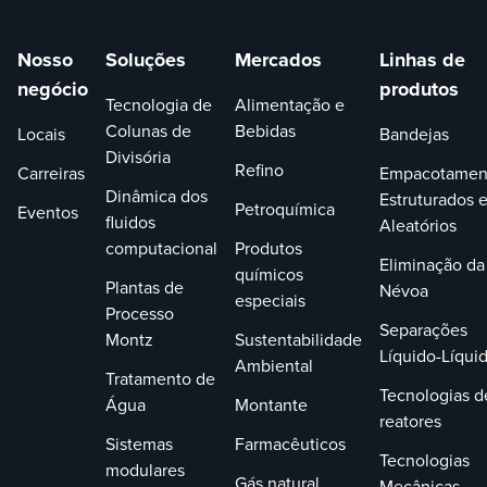
Nosso
Soluções
Mercados
Linhas de
negócio
produtos
Tecnologia de
Alimentação e
Colunas de
Bebidas
Locais
Bandejas
Divisória
Refino
Carreiras
Empacotamen
Dinâmica dos
Estruturados 
Petroquímica
Eventos
fluidos
Aleatórios
computacional
Produtos
Eliminação da
químicos
Plantas de
Névoa
especiais
Processo
Separações
Montz
Sustentabilidade
Líquido-Líqui
Ambiental
Tratamento de
Tecnologias d
Água
Montante
reatores
Sistemas
Farmacêuticos
Tecnologias
modulares
Gás natural
Mecânicas