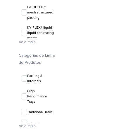
GOODLOE®
mesh structured
packing
KY-FLEX® liquid-
liquid coalescing
media
Veja mais
FLEXIRING®
random packing
Categorias de Linha
de Produtos
Packing &
Internals
High
Performance
Trays
Traditional Trays
Valve Trays
Veja mais