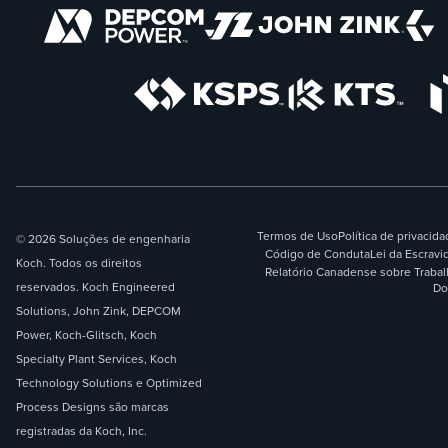
Termos de Uso
Política de privacid
© 2026 Soluções de engenharia
Código de Conduta
Lei da Escrav
Koch. Todos os direitos
Relatório Canadense sobre Traba
reservados. Koch Engineered
Do
Solutions, John Zink, DEPCOM
Power, Koch-Glitsch, Koch
Specialty Plant Services, Koch
Technology Solutions e Optimized
Process Designs são marcas
registradas da Koch, Inc.