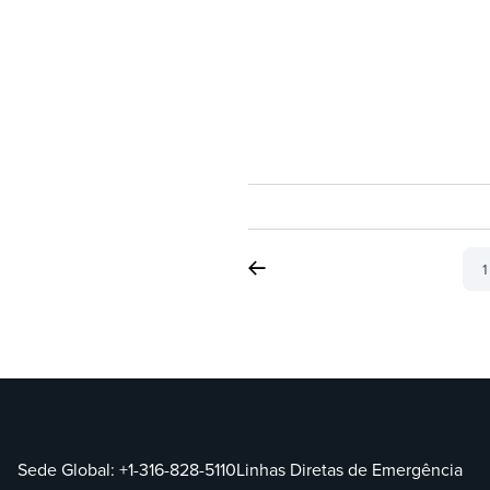
1
Sede Global:
+1-316-828-5110
Linhas Diretas de Emergência