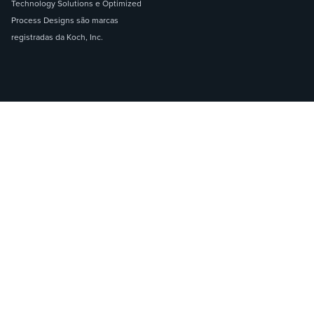
Technology Solutions e Optimized
Process Designs são marcas
registradas da Koch, Inc.