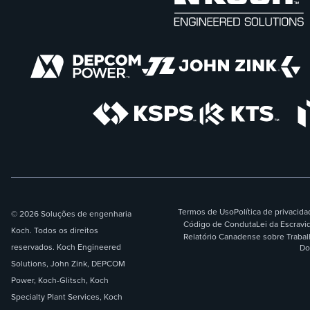
Termos de Uso
Política de privacid
© 2026 Soluções de engenharia
Código de Conduta
Lei da Escrav
Koch. Todos os direitos
Relatório Canadense sobre Traba
reservados. Koch Engineered
Do
Solutions, John Zink, DEPCOM
Power, Koch-Glitsch, Koch
Specialty Plant Services, Koch