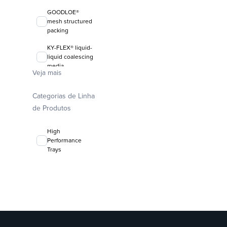
GOODLOE®
mesh structured
packing
KY-FLEX® liquid-
liquid coalescing
media
Veja mais
FLEXIRING®
random packing
Categorias de Linha
de Produtos
High
Performance
Trays