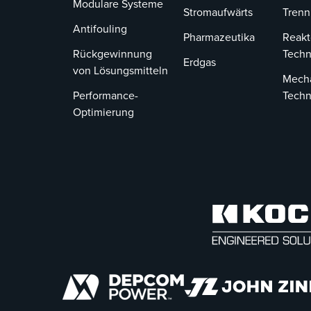
Modulare Systeme
Stromaufwärts
Tren
Antifouling
Pharmazeutika
Reakt
Rückgewinnung
Techn
Erdgas
von Lösungsmitteln
Mech
Performance-
Techn
Optimierung