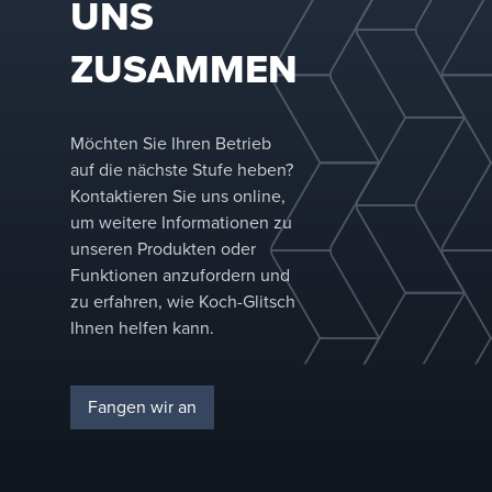
UNS
komplette Systeme, darunter Behälter,
Einlassverteiler, Koalesz- und Absinkmedium,
ZUSAMMEN
Nebelscheider und Wirbelbrecher. Bei
Entwürfen für Zwei- und Dreiphasentrennung
optimieren wir die Leistung basierend auf
Möchten Sie Ihren Betrieb
Zuführungseigenschaften und
auf die nächste Stufe heben?
Trennanforderungen.
Kontaktieren Sie uns online,
um weitere Informationen zu
unseren Produkten oder
Funktionen anzufordern und
zu erfahren, wie Koch-Glitsch
Ihnen helfen kann.
Fangen wir an