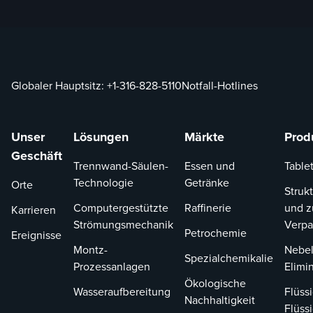
Globaler Hauptsitz:
+1-316-828-5110
Notfall-Hotlines
Unser
Lösungen
Märkte
Prod
Geschäft
Trennwand-Säulen-
Essen und
Tablet
Technologie
Getränke
Orte
Strukt
Computergestützte
Raffinerie
und z
Karrieren
Strömungsmechanik
Verp
Petrochemie
Ereignisse
Montz-
Nebel
Spezialchemikalie
Prozessanlagen
Elimi
Ökologische
Wasseraufbereitung
Flüssi
Nachhaltigkeit
Flüssi