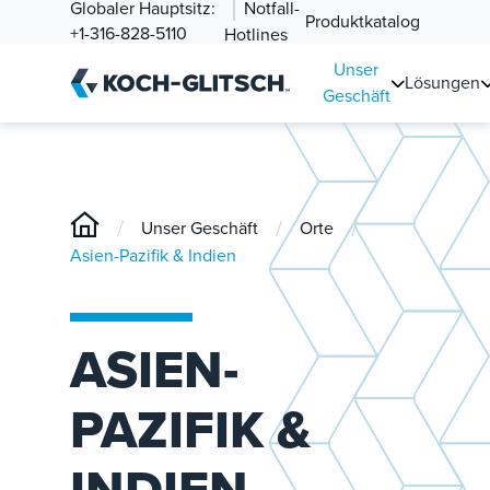
Globaler Hauptsitz:
Notfall-
Produktkatalog
+1-316-828-5110
Hotlines
Unser
Lösungen
Geschäft
/
/
/
Unser Geschäft
Orte
Asien-Pazifik & Indien
ASIEN-
PAZIFIK &
INDIEN