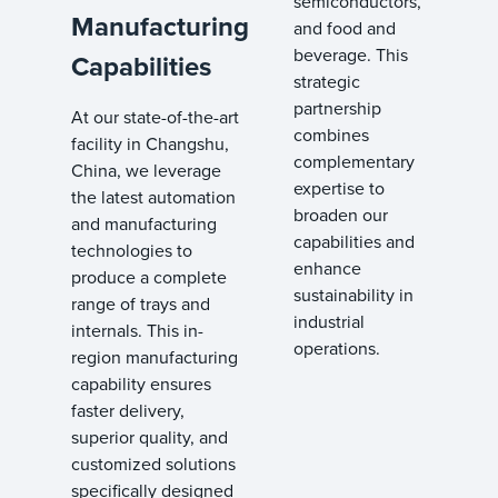
semiconductors,
Manufacturing
and food and
beverage. This
Capabilities
strategic
partnership
At our state-of-the-art
combines
facility in Changshu,
complementary
China, we leverage
expertise to
the latest automation
broaden our
and manufacturing
capabilities and
technologies to
enhance
produce a complete
sustainability in
range of trays and
industrial
internals. This in-
operations.
region manufacturing
capability ensures
faster delivery,
superior quality, and
customized solutions
specifically designed