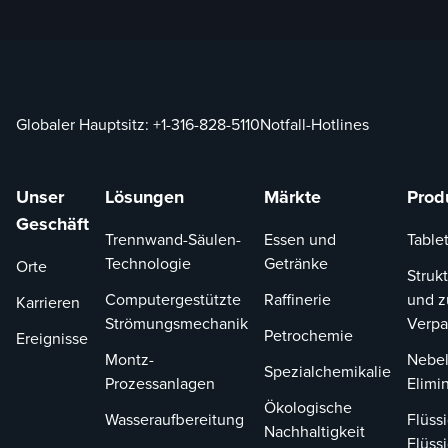
Globaler Hauptsitz:
+1-316-828-5110
Notfall-Hotlines
Unser
Lösungen
Märkte
Prod
Geschäft
Trennwand-Säulen-
Essen und
Tablet
Technologie
Getränke
Orte
Strukt
Computergestützte
Raffinerie
und z
Karrieren
Strömungsmechanik
Verp
Petrochemie
Ereignisse
Montz-
Nebel
Spezialchemikalie
Prozessanlagen
Elimi
Ökologische
Wasseraufbereitung
Flüssi
Nachhaltigkeit
Flüssi