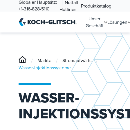
Globaler Hauptsitz:
Notfall-
Produktkatalog
+1-316-828-5110
Hotlines
Unser
Lösungen
Geschäft
/
/
/
Märkte
Stromaufwärts
Wasser-Injektionssysteme
WASSER-
INJEKTIONSSYS