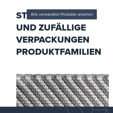
gewährleisten.
STRUKTURIERTE
Alle verwandten Produkte ansehen
UND ZUFÄLLIGE
VERPACKUNGEN
PRODUKTFAMILIEN