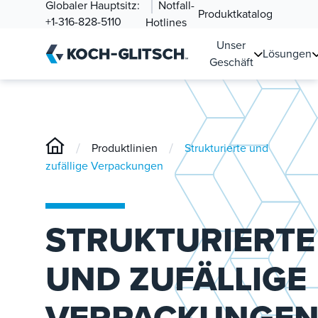
Globaler Hauptsitz:
Notfall-
Produktkatalog
+1-316-828-5110
Hotlines
Unser
Lösungen
Geschäft
/
/
Produktlinien
Strukturierte und
zufällige Verpackungen
STRUKTURIERTE
UND ZUFÄLLIGE
VERPACKUNGE