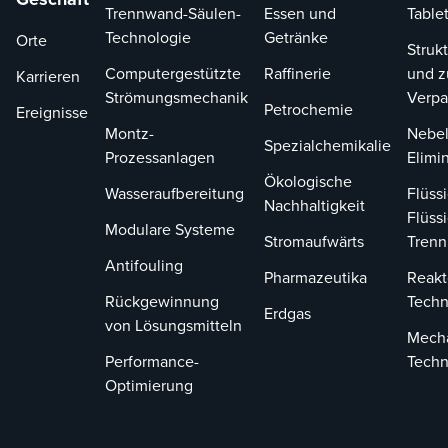
Trennwand-Säulen-
Essen und
Tablet
Technologie
Getränke
Orte
Strukt
Computergestützte
Raffinerie
und z
Karrieren
Strömungsmechanik
Verp
Petrochemie
Ereignisse
Montz-
Nebel
Spezialchemikalie
Prozessanlagen
Elimi
Ökologische
Wasseraufbereitung
Flüssi
Nachhaltigkeit
Flüssi
Modulare Systeme
Stromaufwärts
Tren
Antifouling
Pharmazeutika
Reakt
Rückgewinnung
Techn
Erdgas
von Lösungsmitteln
Mech
Performance-
Techn
Optimierung