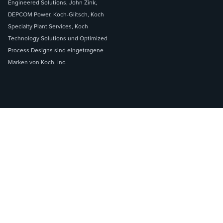
Engineered Solutions, John Zink,
DEPCOM Power, Koch-Glitsch, Koch
Specialty Plant Services, Koch
Technology Solutions und Optimized
Process Designs sind eingetragene
Marken von Koch, Inc.