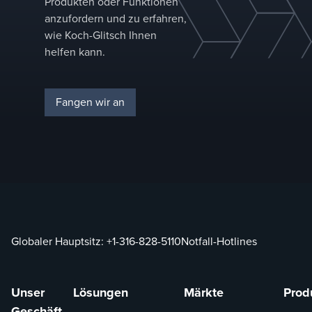
Produkten oder Funktionen
anzufordern und zu erfahren,
wie Koch-Glitsch Ihnen
helfen kann.
Fangen wir an
Globaler Hauptsitz:
+1-316-828-5110
Notfall-Hotlines
Unser
Lösungen
Märkte
Prod
Geschäft