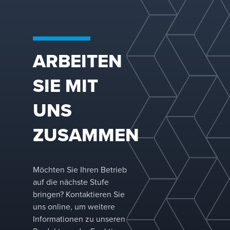
ARBEITEN
FLEXIPAC® HC® Structured
SIE MIT
Packing
Engineered for higher capacity and lower
UNS
pressure drop than conventional structured
packing offerings, FLEXIPAC® HC® structured
ZUSAMMEN
packing is a high-performance solution for
new towers and revamps alike.&nbsp;
Möchten Sie Ihren Betrieb
auf die nächste Stufe
bringen? Kontaktieren Sie
uns online, um weitere
Informationen zu unseren