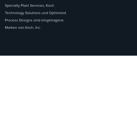
Specialty Plant Services, Koch
Technology Solutions und Optimized
Process Designs sind eingetragene
Marken von Koch, Inc.