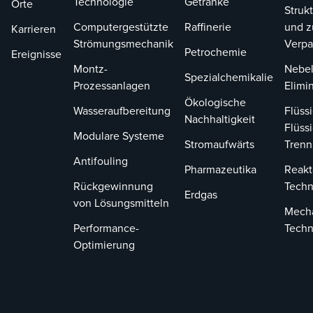
Technologie
Getränke
Orte
Strukt
Computergestützte
Raffinerie
und z
Karrieren
Strömungsmechanik
Verp
Petrochemie
Ereignisse
Montz-
Nebel
Spezialchemikalie
Prozessanlagen
Elimi
Ökologische
Wasseraufbereitung
Flüssi
Nachhaltigkeit
Flüssi
Modulare Systeme
Stromaufwärts
Tren
Antifouling
Pharmazeutika
Reakt
Rückgewinnung
Techn
Erdgas
von Lösungsmitteln
Mech
Performance-
Techn
Optimierung