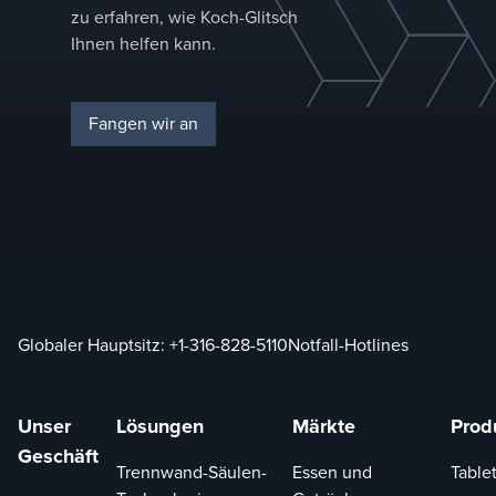
Raffinerien,
zu erfahren, wie Koch-Glitsch
Engineered
Petrochemie,
Ihnen helfen kann.
Solutions
Chemie,
Middle
Pharmazie,
East.
Lebensmittel
Fangen wir an
und
Getränke
sowie
Elektronik,
wobei der
Schwerpunkt
auf
Energieeffizienz
Globaler Hauptsitz:
+1-316-828-5110
Notfall-Hotlines
und
operativer
Exzellenz
Unser
Lösungen
Märkte
Prod
liegt.&nbsp;
Geschäft
Trennwand-Säulen-
Essen und
Tablet