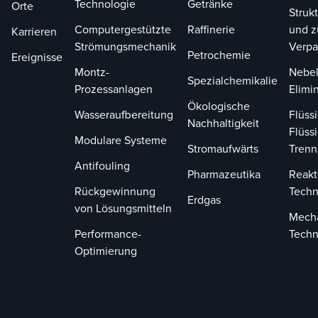
Technologie
Getränke
Orte
Strukt
Computergestützte
Raffinerie
und z
Karrieren
Strömungsmechanik
Verp
Petrochemie
Ereignisse
Montz-
Nebel
Spezialchemikalie
Prozessanlagen
Elimi
Ökologische
Wasseraufbereitung
Flüssi
Nachhaltigkeit
Flüssi
Modulare Systeme
Stromaufwärts
Tren
Antifouling
Pharmazeutika
Reakt
Rückgewinnung
Techn
Erdgas
von Lösungsmitteln
Mech
Performance-
Techn
Optimierung