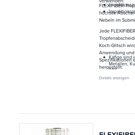
verwenden:
Impaktionszy
FLEXIFIBER-Trop
Impaktionspl
höchste Abschei
Nebeln im Submi
Jede FLEXIFIBER
Tropfenabscheid
Koch-Glitsch wir
Anwendung und
Käfige sind 
Spezifikationen 
Metallen, Kuns
hergestellt:
FRP
Verpackungs
Details anzeigen
Glas-, Kunst
Skid-montie
hergestellt
werden, sind
erhältlich
FLEXIFIBE