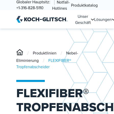
Globaler Hauptsitz:
Notfall-
Produktkatalog
+1-316-828-5110
Hotlines
Unser
Lösungen
Geschäft
/
/
Produktlinien
Nebel-
/
Eliminierung
FLEXIFIBER®
Tropfenabscheider
FLEXIFIBER®
TROPFENABSCH