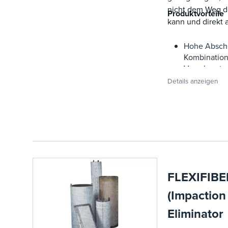
nicht dem Weg d
Produktvorteile
kann und direkt au
Hohe Absche
Kombination
Verschmutz
Details anzeigen
FLEXIFIBE
(Impaction
Eliminator