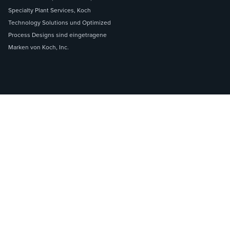
Specialty Plant Services, Koch
Technology Solutions und Optimized
Process Designs sind eingetragene
Marken von Koch, Inc.