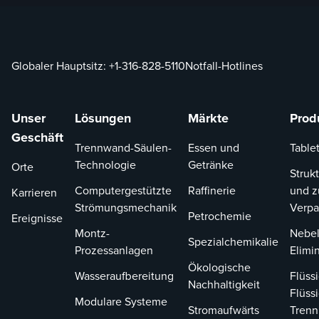
Globaler Hauptsitz:
+1-316-828-5110
Notfall-Hotlines
Unser
Lösungen
Märkte
Prod
Geschäft
Trennwand-Säulen-
Essen und
Tablet
Technologie
Getränke
Orte
Strukt
Computergestützte
Raffinerie
und z
Karrieren
Strömungsmechanik
Verp
Petrochemie
Ereignisse
Montz-
Nebel
Spezialchemikalie
Prozessanlagen
Elimi
Ökologische
Wasseraufbereitung
Flüssi
Nachhaltigkeit
Flüssi
Modulare Systeme
Stromaufwärts
Tren