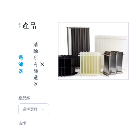
1 產品
清
除
過
所
濾
有
篩
器
選
器
產品線
選擇選擇
市場