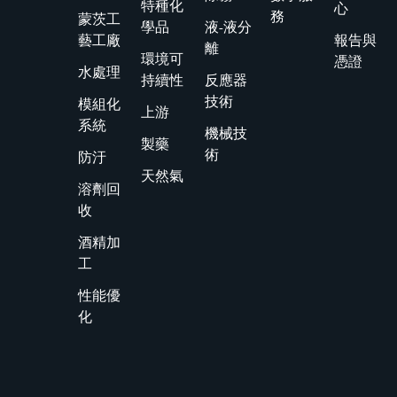
特種化
心
務
蒙茨工
學品
液-液分
藝工廠
報告與
離
環境可
憑證
水處理
持續性
反應器
技術
模組化
上游
系統
機械技
製藥
術
防汙
天然氣
溶劑回
收
酒精加
工
性能優
化