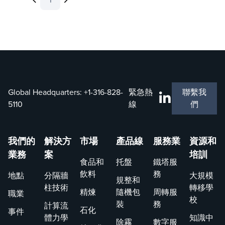
1
Global Headquarters:
+1-316-828-
緊急熱
聯繫我
5110
線
們
我們的
解決方
市場
產品線
服務業
資源和
業務
案
培訓
食品和
托盤
鐵塔服
飲料
務
地點
分隔牆
大規模
規整和
柱技術
轉移學
精煉
隨機包
周轉服
職業
校
裝
務
計算流
石化
事件
體力學
知識中
除霧
數字服