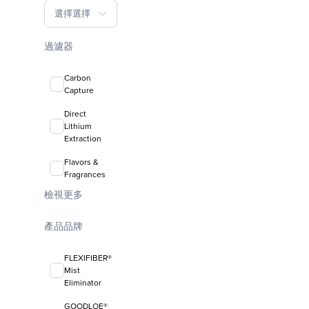
選擇選擇
過濾器
Carbon
Capture
Direct
Lithium
Extraction
Flavors &
Fragrances
檢視更多
產品品牌
FLEXIFIBER®
Mist
Eliminator
GOODLOE®