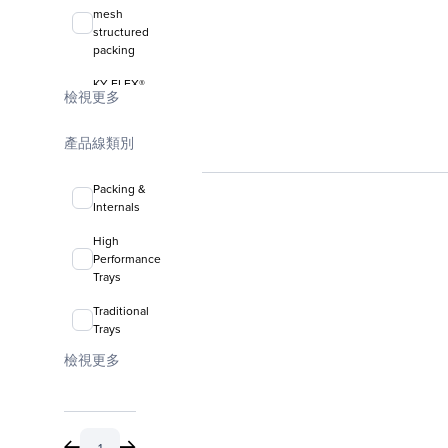
mesh
structured
packing
KY-FLEX®
檢視更多
liquid-liquid
coalescing
media
產品線類別
FLEXIRING®
Packing &
random
Internals
packing
High
Performance
Trays
Traditional
Trays
檢視更多
Valve Trays