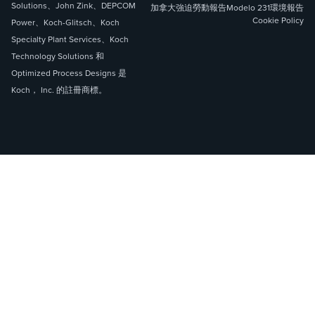
Solutions、John Zink、DEPCOM
加拿大強迫勞動報告
Modelo 231
環境報告
Cookie Policy
Power、Koch-Glitsch、Koch
Specialty Plant Services、Koch
Technology Solutions 和
Optimized Process Designs 是
Koch， Inc. 的註冊商標。