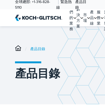
全球總部:
+1-316-828-
緊急熱
產品目
我
5110
線
錄
解
們
產
服
決
市
的
品
務
方
場
業
線
業
案
務
/
產品目錄
產品目錄