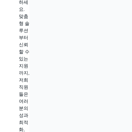
하세
요.
맞춤
형 솔
루션
부터
신뢰
할 수
있는
지원
까지,
저희
직원
들은
여러
분의
성과
최적
화,