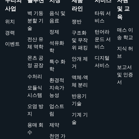
우리의
솔루션
시장
제품
서비스
자원
사업
라인
및 교
벽 기둥
음식 및
타워 서
육
분할 기
음료
비스
위치
쟁반
술
매스 이
정제
턴어라
경력
구조화
송 학교
전산 유
운드 서
및 무작
석유화
이벤트
체 역학
비스
위 패킹
지식 허
학
브
몬츠 공
디지털
안개 제
특수 화
정 공장
서비스
거
보고서
학
및 인증
수처리
액체-액
환경적
서
체 분리
모듈식
지속가
시스템
능성
반응기
기술
오염 방
업스트
지
림
기계 기
술
용매 회
제약
수
천연 가