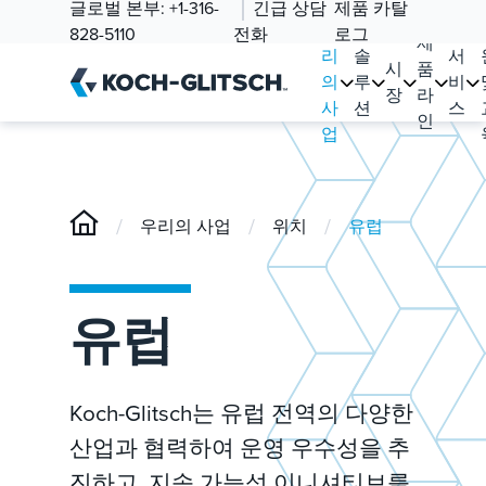
글로벌 본부:
+1-316-
긴급 상담
제품 카탈
우
828-5110
전화
로그
제
리
솔
서
시
품
의
루
비
장
라
사
션
스
인
업
/
/
/
우리의 사업
위치
유럽
유럽
Koch-Glitsch는 유럽 전역의 다양한
산업과 협력하여 운영 우수성을 추
진하고, 지속 가능성 이니셔티브를