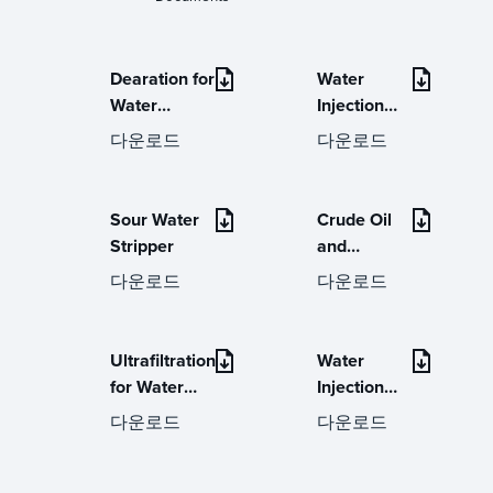
Dearation for
Water
Water
Injection
Injection
Online
다운로드
다운로드
Technical
Help Desk
Sour Water
Crude Oil
Stripper
and
Condensate
다운로드
다운로드
Stabilisers
Ultrafiltration
Water
for Water
Injection
Injections /
Systems
다운로드
다운로드
Water Flood