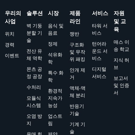
우리의
솔루션
시장
제품
서비스
자원
사업
라인
및 교
벽 기둥
음식 및
타워 서
육
분할 기
음료
비스
위치
쟁반
술
매스 이
정제
턴어라
경력
구조화
송 학교
전산 유
운드 서
및 무작
석유화
이벤트
체 역학
비스
위 패킹
지식 허
학
브
몬츠 공
디지털
안개 제
특수 화
정 공장
서비스
거
보고서
학
및 인증
수처리
액체-액
환경적
서
체 분리
모듈식
지속가
시스템
능성
반응기
기술
오염 방
업스트
지
림
기계 기
술
용매 회
제약