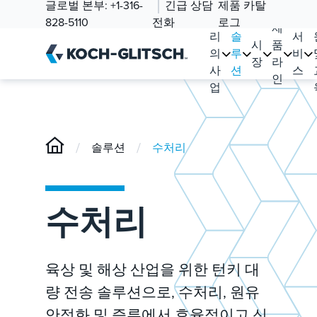
글로벌 본부:
+1-316-
긴급 상담
제품 카탈
우
828-5110
전화
로그
제
리
솔
서
시
품
의
루
비
장
라
사
션
스
인
업
/
/
솔루션
수처리
수처리
육상 및 해상 산업을 위한 턴키 대
량 전송 솔루션으로, 수처리, 원유
안정화 및 증류에서 효율적이고 신