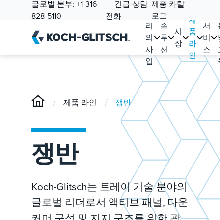
글로벌 본부:
+1-316-
긴급 상담
제품 카탈
우
828-5110
전화
로그
제
리
솔
서
시
품
의
루
비
장
라
사
션
스
인
업
/
/
제품 라인
쟁반
쟁반
Koch-Glitsch는 트레이 기술 분야의
글로벌 리더로서 액티브 패널, 다운
커머 구성 및 지지 구조를 위한 광