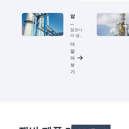
암
모
니
암모니
아 생
아
산에는
더
수율을
알
극대화
아
하고
에너지
보
소비를
기
최소화
하기
위해
고효율
분리가
필요합
니다.
Koch-
Glitsch
는 합