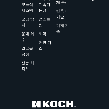
서
체 분리
모듈식
지속가
시스템
능성
반응기
기술
오염 방
업스트
지
림
기계 기
술
용매 회
제약
수
천연 가
알코올
스
공정
성능 최
적화