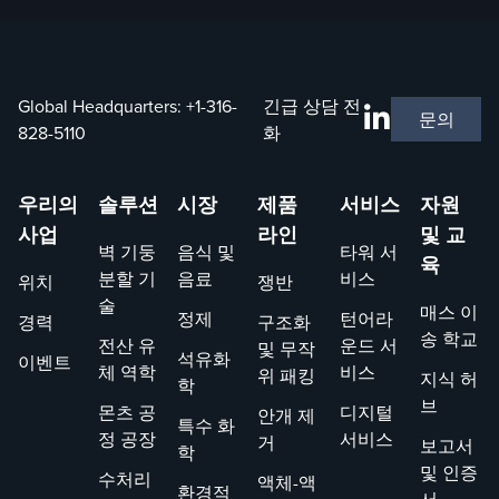
Global Headquarters:
+1-316-
긴급 상담 전
문의
828-5110
화
우리의
솔루션
시장
제품
서비스
자원
사업
라인
및 교
벽 기둥
음식 및
타워 서
육
분할 기
음료
비스
위치
쟁반
술
매스 이
정제
턴어라
경력
구조화
송 학교
전산 유
운드 서
및 무작
석유화
이벤트
체 역학
비스
위 패킹
지식 허
학
브
몬츠 공
디지털
안개 제
특수 화
정 공장
서비스
거
보고서
학
및 인증
수처리
액체-액
환경적