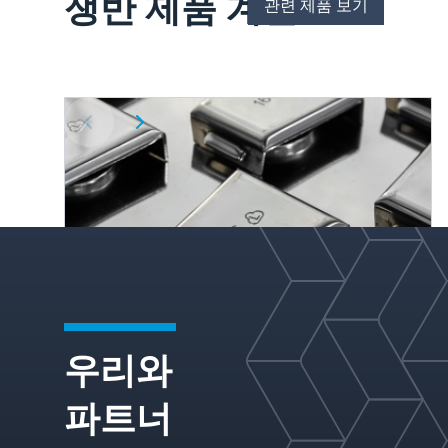
쟁반 제품 계열
관련 제품 보기
성 가
스 분
리를
최적화
하는
맞춤형
솔루션
을 제
공하여
석유
화학
및 정
유 산
업의
장기적
인 신
뢰성과
우리와
성능을
보장합
FLEXIPRO® 밸브 트레이
니다.
파트너
Koch-Glitsch의 FLEXIPRO® 밸브 트레이는 고
정 및 플로팅 밸브 유형을 모두 포함한 고급 밸