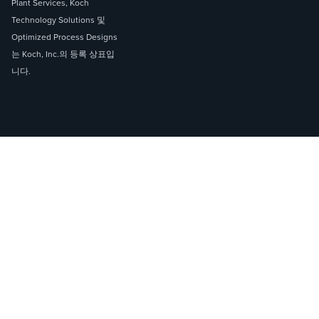
Plant Services, Koch
Technology Solutions 및
Optimized Process Designs
는 Koch, Inc.의 등록 상표입
니다.