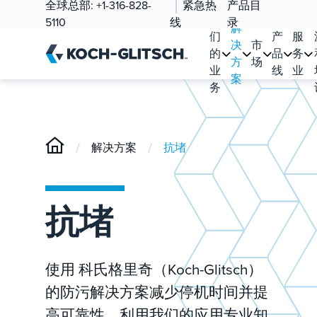
全球总部:
+1-316-828-
紧急热
产品目
我
5110
线
录
解
们
产
服
决
市
的
品
务
方
场
业
线
业
案
务
/
/
解决方案
抗堵
抗堵
使用 科氏格里奇（Koch-Glitsch）
的防污解决方案减少停机时间并提
高可靠性，利用我们的应用专业知