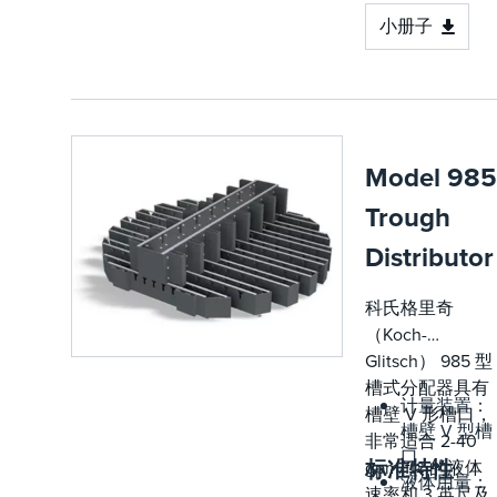
转向叶片打
塔的整个闪
小册子
破了高进料
蒸区）
口速度，从
而改善了蒸
汽分布和消
除夹带
Model 985
位于喇叭外
侧的防涡流
Trough
挡板消除了
Distributor
蒸汽的旋风
运动
设计用于在
科氏格里奇
用于原油真
（Koch-
空塔进料时
Glitsch） 985 型
确保足够的
槽式分配器具有
瓦斯油质量
计量装置：
槽壁 V 形槽口，
和产量、最
槽壁 V 型槽
非常适合 2-40
大塔容量和
口
标准特性
gpm/ft
的液体
2
适当的清洗
液体用量：
速率和 3 英尺及