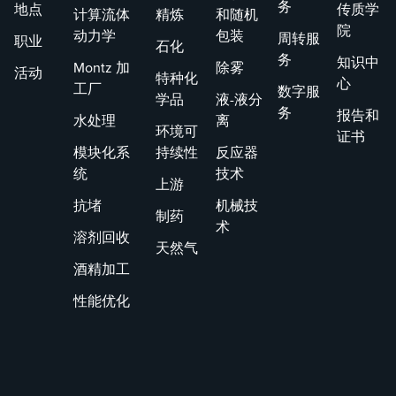
务
地点
传质学
计算流体
精炼
和随机
院
动力学
包装
周转服
职业
石化
务
知识中
Montz 加
除雾
活动
特种化
心
工厂
数字服
学品
液-液分
务
报告和
水处理
离
环境可
证书
模块化系
持续性
反应器
统
技术
上游
抗堵
机械技
制药
术
溶剂回收
天然气
酒精加工
性能优化