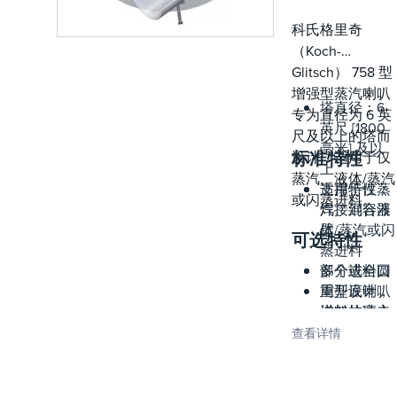
能停滞并受到高
温焦化的影响。
科氏格里奇
（Koch-
Glitsch） 758 型
增强型蒸汽喇叭
塔直径：6
专为直径为 6 英
英尺 [1800
尺及以上的塔而
毫米] 及以
标准特性
设计，适用于仅
上
蒸汽、液体/蒸汽
支撑特性：
适用于仅蒸
或闪蒸进料。
焊接到容器
汽、混合液
壁
体/蒸汽或闪
可选特性
蒸进料
部分或全圆
多个进料口
周开底喇叭
重型设计，
进料的离心
增加抗冲击
作用将夹带
保护
查看详情
的液体引导
耐磨板
至容器壁
CFD 分析
专门定位的
（包括原油