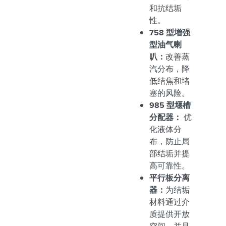
和抗结垢
性。
758 型增强
型油气喇
叭：
改善蒸
汽分布，降
低结焦和堵
塞的风险。
985 型堰槽
分配器：
优
化液体分
布，防止局
部结垢并提
高可靠性。
平行板分离
器：
为结垢
材料通过介
质提供开放