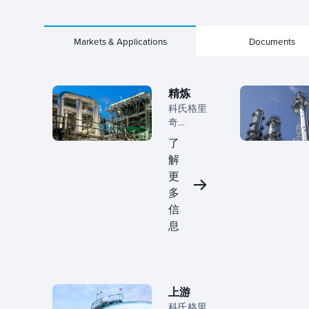
Markets & Applications
Documents
精炼
科氏格里
奇
（Koch-
了
Glitsch）
解
在整个生
更
命周期中
与炼油厂
多
合作，从
信
早期规划
息
到周转执
行，帮助
团队提高
分离绩
效、降低
上游
风险并提
科氏格里