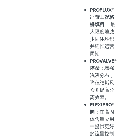
PROFLUX®
严苛工况格
栅填料：
最
大限度地减
少固体堆积
并延长运营
周期。
PROVALVE®
塔盘：
增强
汽液分布，
降低结垢风
险并提高分
离效率。
FLEXIPRO®
阀：
在高固
体含量应用
中提供更好
的流量控制