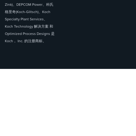
Zink)、DEPCOM Power、科氏
格里奇(Koch-Glitsch)、Koch
Specialty Plant Services、
Koch Technology 解决方案 和
Optimized Process Designs 是
Koch， Inc. 的注册商标。