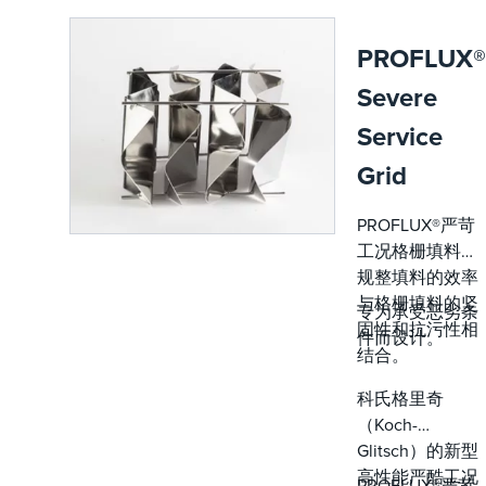
时间并优
化工艺效
PROFLUX®
率。
Severe
Service
Grid
PROFLUX®严苛
工况格栅填料将
规整填料的效率
与格栅填料的坚
专为承受恶劣条
固性和抗污性相
件而设计。
结合。
科氏格里奇
（Koch-
Glitsch）的新型
高性能严酷工况
PROFLUX®严苛