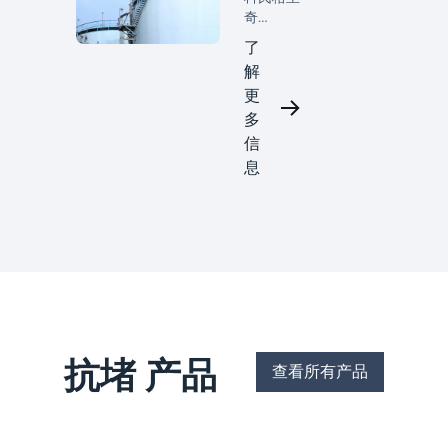
供更强大
奇
的运营成
（Koch-
了
果。我们
Glitsch）
的传质和
解
为上游石
相分离解
更
油和天然
决方案专
气加工提
多
为真实的
供创新的
信
炼油厂条
传质和相
息
件而设
分离解决
计，在这
方案。我
些条件
们的先进
下，产
技术（包
量、运行
括海水脱
时间、效
氧系统、
率和周转
除雾器和
执行都承
气液分离
受着持续
解决方
的压力。
案）有助
抗堵 产品
查看所有产品
于提高运
营可靠
性、减少
意外停机