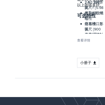
床性能
2-40 加仑/
2.5：1 调节
以上的塔直径。
径向或切向
英尺
比
2
[5-98
入口配置
米
优异的抗结
3
/小时/米
可选特性
2
垢性
]
塔直径：3
分布槽口形
英尺 [900
状
毫米] 及以
引导渠道以
上
提高分销质
查看详情
支撑特性：
量
全圆周塔壁
开槽堰，用
架或横梁
于降低流
再分配：单
量，减少结
小册子
独的液体收
垢服务
集器
多个分型
箱，用于更
高的液体容
量