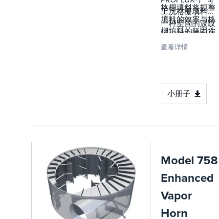
格栅填料将规整
工况格栅填料是
填料的效率与格
一种坚固的波纹
栅填料的坚固性
板焊接到重型棒
和抗结垢性相结
材上的坚固组
查看详情
合。您可以在严
件。焊接杆组件
酷工况中性能优
和材料厚度增加
于其前两代产品
的波纹板相结
的填料中实现两
合，提供了非常
小册子
全其美的优势。
坚固的设计，可
抵抗塔打扰或侵
蚀造成的损坏。
板材之间的间隙
通过消除板材卷
Model 758
曲之间的接触点
Enhanced
来提高抗结垢
性，在这些接触
Vapor
点中，固体可能
Horn
会聚集或液体可