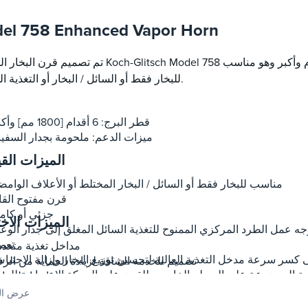
el 758 Enhanced Vapor Horn
تم تصميم قرن البخار المحسن Koch-Glitsch Model 758 لأقطار البرج التي يبلغ طولها 
للبخار فقط أو السائل / البخار أو التغذية الوامضة.
قطر البرج: 6 أقدام [1800 مم] وأكبر
ميزات الدعم: ملحومة بجدار السفين
الميزات الق
مناسب للبخار فقط أو السائل / البخار المختلط أو الأعلاف الوامض
قرن مفتوح القا
جزئي أو كام
الميزات الاخت
جه عمل الطرد المركزي الممنوح للتغذية السائل المغلق إلى جدار الوعا
تعم
مداخل تغذية متعدد
كسر سرعة مدخل التغذية العالية لتحسين توزيع البخار وإزالة الاحتبا
تصميم للخدمة الشاقة لزيادة الحماية من الرف
مة الموضوعة على السطح الخارجي للقرن على الحركة الإعصارية للبخا
ارتداء لوحا
وأقصى سعة للعمود ، وأداء سرير الغسيل المناسب عند استخدامه لتغذي
عرض ال
برج التفريغ الخا