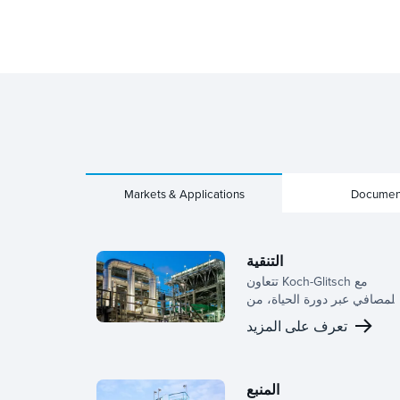
Markets & Applications
Documen
التنقية
تتعاون Koch-Glitsch مع
المصافي عبر دورة الحياة، من
التخطيط المبكر إلى تنفيذ
تعرف على المزيد
التغييرات، مما يساعد الفرق
على تحسين أداء الفصل،
وتقليل المخاطر، وتحقيق نتائج
شغيلية أقوى. حلولا نقل الكتلة
المنبع