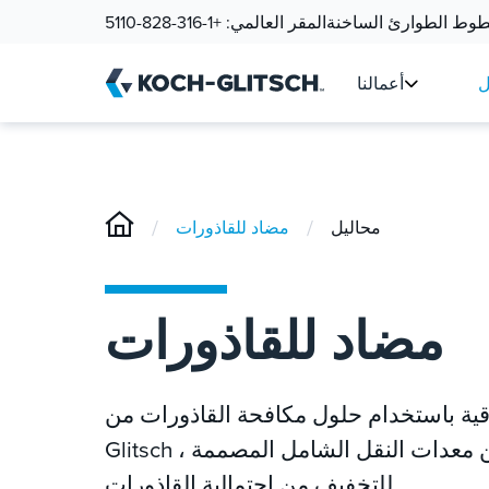
وط الطوارئ الساخنة
المقر العالمي:
+1-316-828-5110
ل
أعمالنا
/
/
محاليل
مضاد للقاذورات
مضاد للقاذورات
باستخدام حلول مكافحة القاذورات من Koch-
Glitsch ، والاستفادة من خبرتنا التطبيقية مع مجموعة من معدات النقل الشامل المصممة
للتخفيف من احتمالية القاذورات.