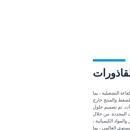
قاذورات
ءة التشغيلية ، بما
لضغط والمنتج خارج
 حلول Koch-Glitsch المضادة للقاذورات لمكافحة
 المحددة. من خلال
المواد الكيميائية ،
توى العالمي ، بما