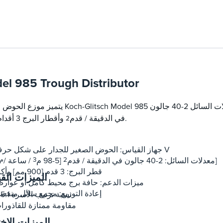
تكوين مدخل شعاعي أو عرض
el 985 Trough Distributor
يتميز موزع الحوض الصغير Koch-Glitsch Model 985 بشقوق الجدار الصغير وهو مثالي
وأقطار البرج 3 أقدام وأكبر.
في الدقيقة / قدم
2
جهاز القياس: الحوض الصغير للجدار على شكل حرف V
]
معدلات السائل: 2-40 جالون في الدقيقة / قدم
2
[5-98 م
3
/ ساعة /
م 
قطر البرج: 3 قدم [900 مم] وأكبر
الميزات الق
ميزات الدعم: حافة برج محيط كامل أو عوار
إعادة التوزيع: مجمع سائل منفص
نسبة ترتيب الأسرة 2.5:1
مقاومة ممتازة للقاذورا
الميزات الاخت