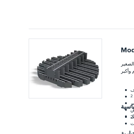
ي
Mod
 لمعدلات السائل 2-40 جالون
2
ياسية
ض
ل
ت
يارية