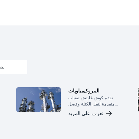
ts
البتروكيمياويات
تقدم كوش-غليتش تقنيات
متقدمة لنقل الكتلة وفصل
المراحل لتعزيز معدل النقل
تعرف على المزيد
والموثوقية والاستدامة في
معالجة البتروكيماويات.
ت