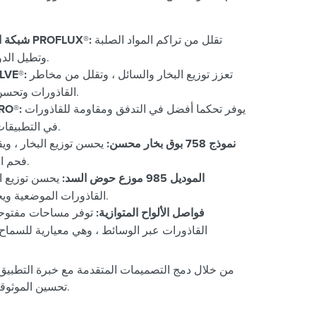
تقلل من تراكم المواد الصلبة
شبكة الخدمة القاسية PROFLUX®:
وتطيل الدورات التشغيلية.
تعزز توزيع البخار والسائل ، وتقلل من مخاطر
صينية E
القاذورات وتحسن كفاءة الفصل.
يوفر تحكما أفضل في التدفق ومقاومة للقاذورات
صمام O
في التطبيقات عالية الصلابة.
نموذج 758 بوق بخار محسن:
يحسن توزيع البخار ، و
فحم الكوك والانسداد.
الموديل 985 موزع حوض السد:
يحسن توزيع ال
القاذورات الموضعية ويحسن الموثوقية.
فواصل الألواح المتوازية:
توفر مساحات مفتوحة 
القاذورات عبر الوسائط ، وهي معيارية للسماح 
من خلال دمج التصميمات المتقدمة مع خبرة التطبيق 
تحسين الموثوقية والاقتصاد لعملائنا.